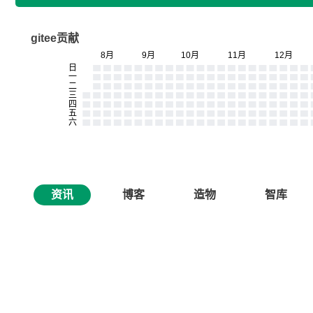
gitee贡献
资讯
博客
造物
智库