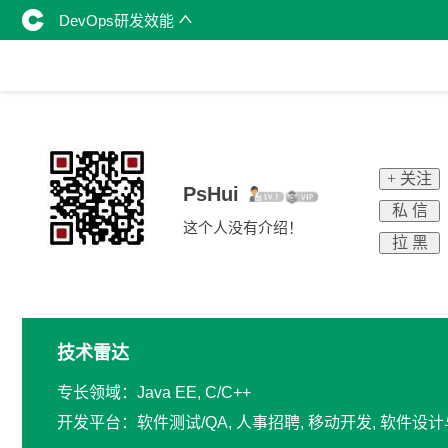
DevOps研发效能
+ 关注
PsHui
私 信
这个人没有介绍！
拉 黑
技术雷达
专长领域：Java EE, C/C++
开发平台：软件测试/QA, 人事招聘, 移动开发, 软件