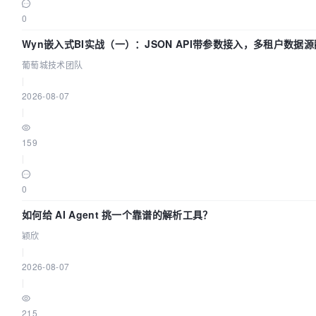
0
Wyn嵌入式BI实战（一）：JSON API带参数接入，多租户数据源
术团队
葡萄城技术团队
|
2026-08-07
|
159
|
0
如何给 AI Agent 挑一个靠谱的解析工具？
颖欣
|
2026-08-07
|
215