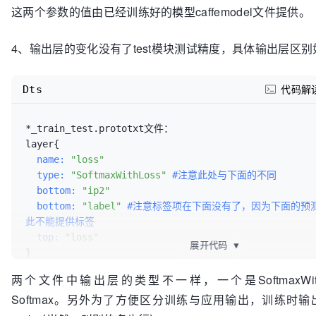
这两个参数的值由已经训练好的模型caffemodel文件提供。
4、输出层的变化没有了test模块测试精度，具体输出层区别
Dts
代码解
*_train_test.prototxt文件：

layer
{
  name:
"loss"
  type:
"SoftmaxWithLoss"
#注意此处与下面的不同
  bottom:
"ip2"
  bottom:
"label"
#注意标签项在下面没有了，因为下面的预
此不能提供标签
  top:
"loss"
展开代码
▼
}
两个文件中输出层的类型不一样，一个是SoftmaxWit
layer
{
Softmax。另外为了方便区分训练与应用输出，训练时输出
  name:
"prob"
  type:
"Softmax"