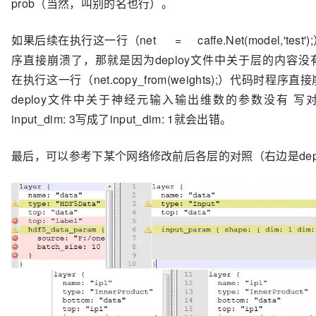
prob（当然，叫别的名也行）。
  bottom:
"ip2"
  top:
"prob"
如果后续在执行这一行（net = caffe.Net(model,'test'
}
序直接崩溃了，那就是因为deploy文件中关于层的内容
在执行这一行（net.copy_from(weights);）代码时程
deploy文件中关于神经元输入输出维数的参数没有 写对
input_dim: 3写成了input_dim: 1就会出错。
最后，可以参考下某个网络修改前后各层的对照（右边是dep