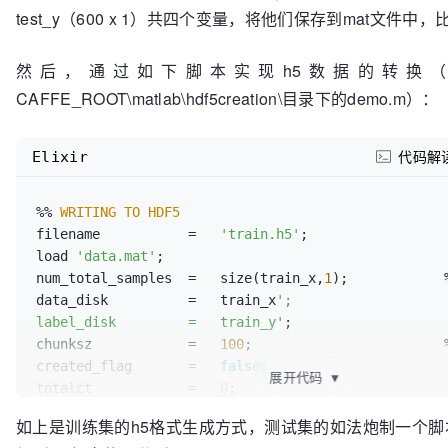
test_y（600 x 1）共四个变量，将他们保存到mat文件中，比
然后，通过如下脚本实现h5数据的转换
CAFFE_ROOT\matlab\hdf5creation\目录下的demo.m）：
Elixir
代码解
%% 
WRITING
TO
HDF5
filename           =   
'train.h5'
;

load 
'data.mat'
;

num_total_samples  =   size(train_x,
1
);          
data_disk          =   train_x
';

label_disk         =   train_y'
;

chunksz            =   
100
;                      
created_flag       =   
false
;

展开代码
▼
totalct            =   
0
for
 batchno=
1
:num_total_samples/chunksz
如上是训练集的h5格式生成方式，测试集的如法炮制一个脚
   fprintf(
'batch no. %d\n'
, batchno);
