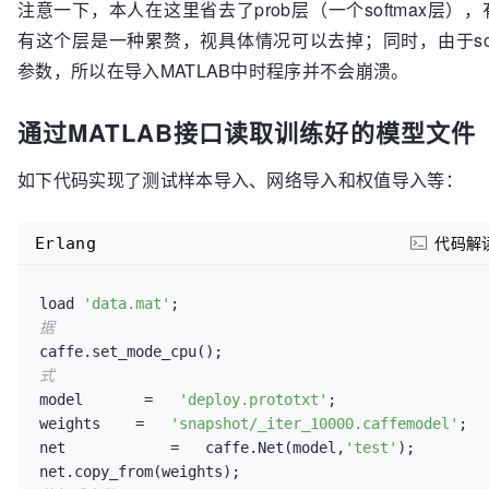
注意一下，本人在这里省去了prob层（一个softmax层）
有这个层是一种累赘，视具体情况可以去掉；同时，由于sof
参数，所以在导入MATLAB中时程序并不会崩溃。
通过MATLAB接口读取训练好的模型文件
如下代码实现了测试样本导入、网络导入和权值导入等：
Erlang
代码解
load 
'data.mat'
;                                   
据
caffe.set_mode_cpu();                              
式
model       =   
'deploy.prototxt'
;                 
weights    =   
'snapshot/_iter_10000.caffemodel'
;  
net            =   caffe.Net(model,
'test'
);

net.copy_from(weights);                            