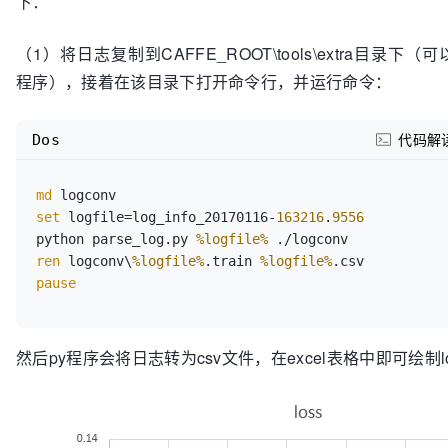
下：
（1）将日志复制到CAFFE_ROOT\tools\extra目录下
程序），接着在该目录下打开命令行，并运行命令：
Dos
代码解
md
set
 logfile=log_info_20170116-
163216
.
9556
python parse_log.py 
%logfile%
ren
 logconv\
%logfile%
.train 
%logfile%
pause
然后py程序会将日志转为csv文件，在excel表格中即可绘制l