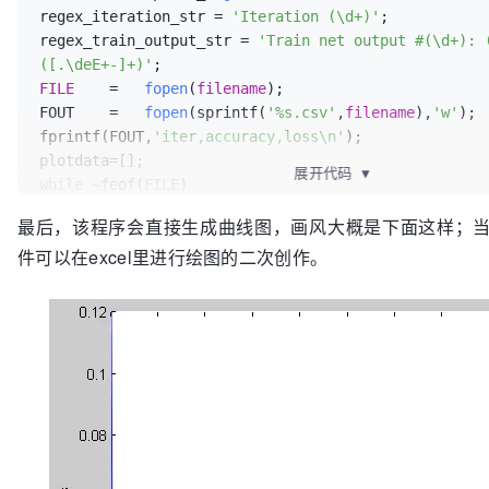
regex_iteration_str = 
'Iteration (\d+)'
;

regex_train_output_str = 
'Train net output #(\d+): (
([.\deE+-]+)'
FILE
	=   
fopen
(
filename
);

FOUT	=   
fopen
(sprintf(
'%s.csv'
,
filename
),
'w'
);

fprintf(FOUT,
'iter,accuracy,loss\n'
);

展开代码
▼
while
 ~feof(
FILE
)

    aline   =   fgetl(
FILE
);

最后，该程序会直接生成曲线图，画风大概是下面这样；当然
    rescell     =   regexpi(aline,regex_iteration_s
件可以在excel里进行绘图的二次创作。
if
 size(rescell,1)~=0;

        iteration   =   int32(str2num(rescell{1,1}{1,1}));

end
    rescell     =   regexpi(aline,regex_train_outpu
if
 size(rescell,1)~=0;

if
 str2num(rescell{1,1}{1,1})==0

            accuracy    =   str2num(rescell{1,1}{1,3});

end
if
 str2num(rescell{1,1}{1,1})==1

            loss    =   str2num(rescell{1,1}{1,3});
