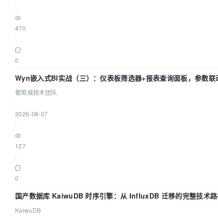
|
470
|
0
Wyn嵌入式BI实战（三）：仪表板筛选器+报表查询面板，参数联
葡萄城技术团队
|
2026-08-07
|
127
|
0
国产数据库 KaiwuDB 时序引擎：从 InfluxDB 迁移的完整技术
KaiwuDB