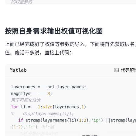
的权重参数
按照自身需求输出权值可视化图
上面已经完成好了权值等参数的导入，下面将首先获取层名
值，废话不多说，直接上代码：
Matlab
代码解
layernames =   net.layer_names;                    
magnifys   =   
3
;                                  
用于可视化放大
for
 li =   
1
:
size
(layernames,
1
%    disp(layernames{li});
if
 strcmp(layernames{li}(
1
:
2
),
'ip'
) ||strcmp(lay
(
1
:
2
),
'fc'
)  
%fc层
%还没想好怎么plot