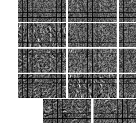
end
end
           imwrite(uint8(weight_map(
1
:
end
-1
,
1
:
end
-
1
)*
255
),sprintf(
'layer_%s_this_%d.bmp'
,layernames{li
end
elseif
 strcmp(layernames{li}(
1
:
4
),
'pool'
)       
%无参，不需要plot       
end
end