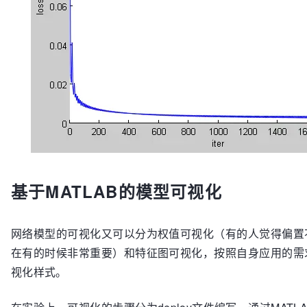
            plotdata(size(plotdata,1)+1,1)   =	iteration;

            plotdata(size(plotdata,1),2:3)   =	[accuracy loss];

            fprintf(FOUT,
'%d,%f,%f\n'
,iteration,accu
end
end
end
fclose
(
FILE
fclose
(FOUT);

figure,plot(plotdata(:,1),plotdata(:,2),
'LineSmooth
xlabel(
'iter'
),ylabel(
'accuracy'
);

figure,plot(plotdata(:,1),plotdata(:,3),
'LineSmooth
xlabel(
'iter'
),ylabel(
'loss'
基于MATLAB的模型可视化
end
网络模型的可视化又可以分为权值可视化（有的人觉得偏置
在有的时候非常重要）和特征图可视化，按照自身应用的需
视化样式。