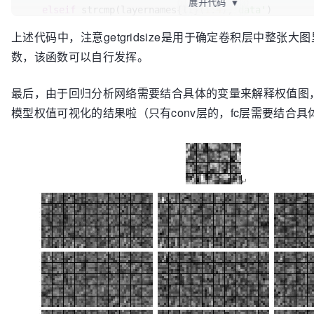
展开代码
▼
elseif
 strcmp(layernames{li}(
1
:
4
),
'data'
)       
elseif
 strcmp(layernames{li}(
1
:
4
),
'conv'
)       
上述代码中，注意getgridsize是用于确定卷积层中整张
       weight  =        
数，该函数可以自行发挥。
net.layers(layernames{li}).params(
1
).get_data();

       bias    =  net.layers(layernames{li}).params
%归一化
最后，由于回归分析网络需要结合具体的变量来解释权值图，故
       weight  =   weight-
min
(weight(:));

模型权值可视化的结果啦（只有conv层的，fc层需要结合具
       weight  =   weight./
max
(weight(:));

       [ker_h,ker_w,prev_outnum,this_outnum]  =   
s
       [grid_h,grid_w]     =   getgridsize(prev_outnum);

for
 thisi=
1
:this_outnum

           weight_map  =  
zeros
(magnifys*ker_h*grid_h+grid_h,magnifys*ker_w*gr
for
 gridhi=
1
:grid_h

for
 gridwi=
1
:grid_w

                    weight_map((gridhi
-1
)*
(magnifys*ker_h+
1
)+
1
:gridhi*(magnifys*ker_h+
1
)
-1
,(g
(magnifys*ker_w+
1
)+
1
:gridwi*
(magnifys*ker_w+
1
)
-1
)=imresize(weight(:,:,(gridhi
-
1
)*grid_w+gridwi,thisi),magnifys,
'nearest'
);
