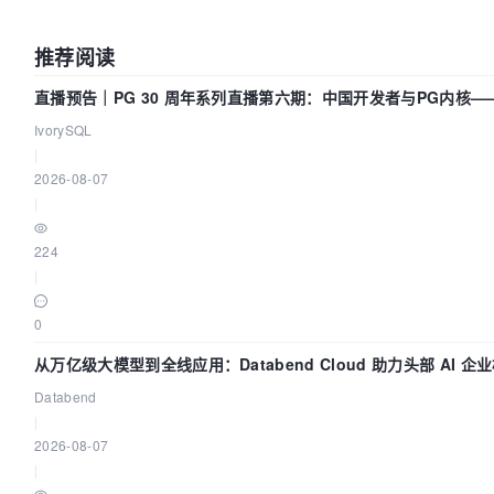
推荐阅读
直播预告｜PG 30 周年系列直播第六期：中国开发者与PG内核
们贡献了什么？
IvorySQL
|
2026-08-07
|
224
|
0
从万亿级大模型到全线应用：Databend Cloud 助力头部 AI 企业
数据管道
Databend
|
2026-08-07
|