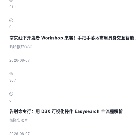
211
|
0
南京线下开发者 Workshop 来袭！手把手落地商用具身交互智能 A
哈哈欧尼OSC
|
2026-08-07
|
307
|
0
告别命令行：用 DBX 可视化操作 Easysearch 全流程解析
极限实验室
|
2026-08-07