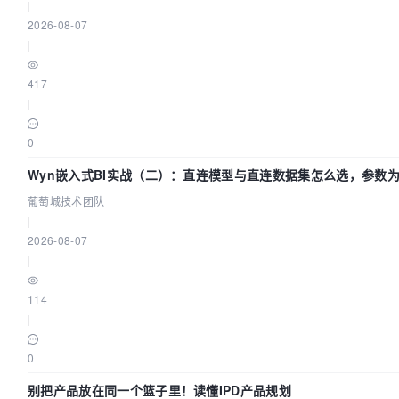
|
2026-08-07
|
417
|
0
Wyn嵌入式BI实战（二）：直连模型与直连数据集怎么选，参数为
城技术团队
葡萄城技术团队
|
2026-08-07
|
114
|
0
别把产品放在同一个篮子里！读懂IPD产品规划