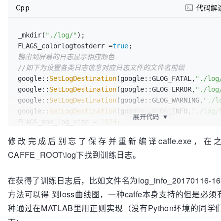
Cpp
代码解
_mkdir(
"./log/"
);

FLAGS_colorlogtostderr =
true
;                      
输出到屏幕的日志显示相应颜色
//如下为设置各类日志信息对应日志文件的文件名前缀
google::
SetLogDestination
(google::GLOG_FATAL,
"./log
google::
SetLogDestination
(google::GLOG_ERROR,
"./log
google::
SetLogDestination
(google::GLOG_WARNING,
"./l
google::
SetLogDestination
(google::GLOG_INFO,
"./log/
展开代码
▼
FLAGS_max_log_size = 
1024
;                         
日志大小为 1024MB
修改完成后别忘了保存并重新编译caffe.exe，
FLAGS_stop_logging_if_full_disk =
true
;             
CAFFE_ROOT\log下找到训练日志。
写满时，停止日志输出
在获得了训练日志后，比如文件名为log_info_20170116-16
方法可以得 到loss曲线图，一种caffe本身支持的但是必须有
种通过在MATLAB里用正则实现（没有Python环境的同学