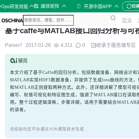
媒体矩阵
vOps研发效能
开源中国APP
切
登录
基于caffe与MATLAB接口回归分析与可
Parser7
2017-01-26
4,311
0
收录于
服务端
专区
本文介绍了基于Caffe的回归分析，包括数据准备、网络设计
MATLAB实现HDF5数据准备，并提供了生成loss曲线的方法，包
和MATLAB正则提取两种方式。此外，还详细讲解了模型可视化，
编写、权值可视化和特征图生成，强调了MATLAB接口在读取
用。整个过程逻辑清晰，步骤详细，适用于需要结合MATLAB进行
的读者。
总结由社区平台通过AI大模型技术生成