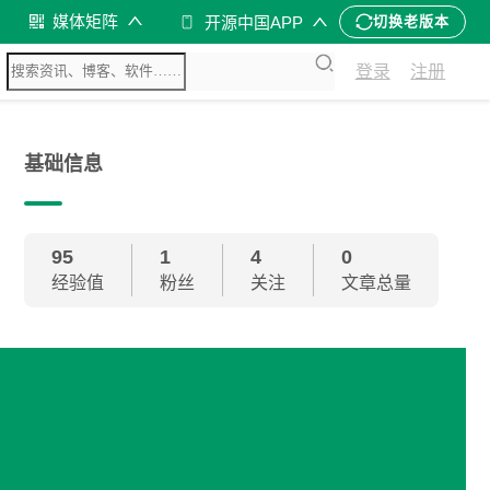
媒体矩阵
开源中国APP
切换老版本
登录
注册
基础信息
95
1
4
0
经验值
粉丝
关注
文章总量