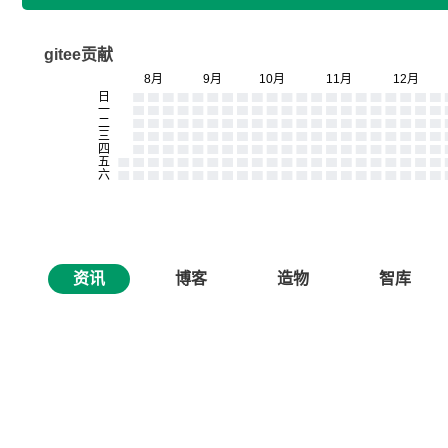
gitee贡献
资讯
博客
造物
智库