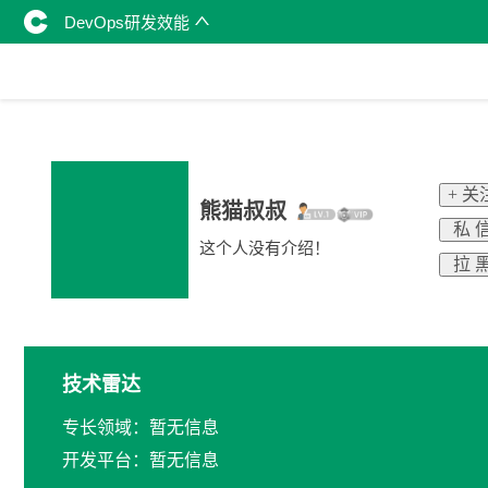
DevOps研发效能
+ 关
熊猫叔叔
私 
这个人没有介绍！
拉 
技术雷达
专长领域：暂无信息
开发平台：暂无信息