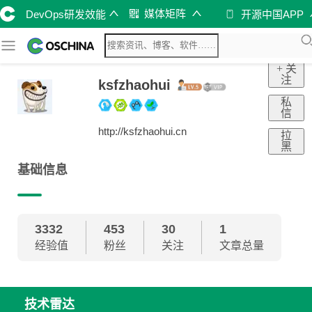
媒体矩阵
DevOps研发效能
开源中国APP
+ 关
注
ksfzhaohui
私
信
http://ksfzhaohui.cn
拉
黑
基础信息
3332
453
30
1
经验值
粉丝
关注
文章总量
技术雷达