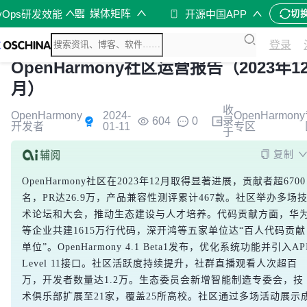
媒体矩阵
vOps研发效能
开源中国APP
切
登录
OpenHarmony社区运营报告（2023年1
月）
收
OpenHarmony
2024-
OpenHarmony
604
0
录
开发者
01-11
专区
于
复制
OpenHarmony社区在2023年12月取得显著进展，贡献者超6700
名，PR达26.9万，产品兼容性测评累计467款。社区举办多场
术论坛和大会，推动生态建设与人才培养。代码贡献方面，华
等企业共建1615万行代码，深开鸿等五家单位达“百人代码贡献
单位”。OpenHarmony 4.1 Beta1发布，优化系统功能并引入API
Level 11接口。社区活跃度持续提升，社群直播观看人次超百
万，开发者数量达1.2万。生态委员会新增智能制造专委会，技
术俱乐部扩展至21家，覆盖25所高校。社区通过多场活动展示