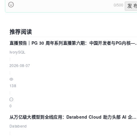
0/500
发 
推荐阅读
直播预告｜PG 30 周年系列直播第六期：中国开发者与PG内核—
我们改得动吗？我们贡献了什么？
IvorySQL
|
2026-08-07
|
138
|
0
从万亿级大模型到全线应用：Databend Cloud 助力头部 AI 企业
构建全链路 Trace 数据管道
Databend
|