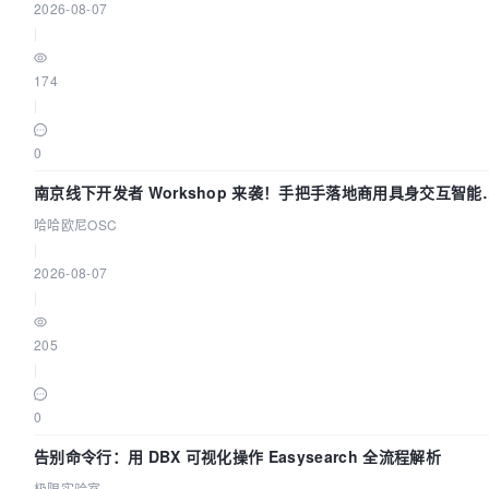
2026-08-07
|
174
|
0
南京线下开发者 Workshop 来袭！手把手落地商用具身交互智能
Agent 应用
哈哈欧尼OSC
|
2026-08-07
|
205
|
0
告别命令行：用 DBX 可视化操作 Easysearch 全流程解析
极限实验室