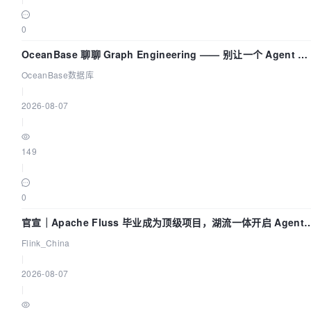
0
OceanBase 聊聊 Graph Engineering —— 别让一个 Agent 既
当运动员又
OceanBase数据库
|
2026-08-07
|
149
|
0
官宣｜Apache Fluss 毕业成为顶级项目，湖流一体开启 Agenti
Lake 全面实时化时代
Flink_China
|
2026-08-07
|