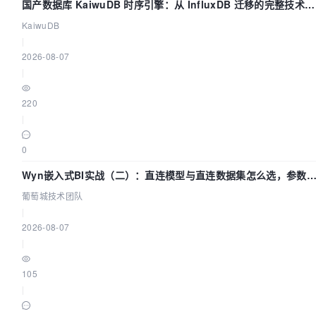
国产数据库 KaiwuDB 时序引擎：从 InfluxDB 迁移的完整技术路
径
KaiwuDB
|
2026-08-07
|
220
|
0
Wyn嵌入式BI实战（二）：直连模型与直连数据集怎么选，参数
什么不生效？| 葡萄城技术团队
葡萄城技术团队
|
2026-08-07
|
105
|