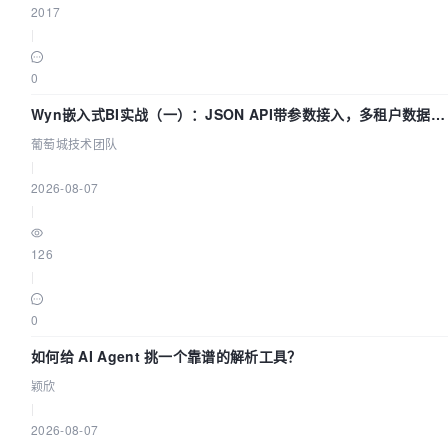
2017
|
0
Wyn嵌入式BI实战（一）：JSON API带参数接入，多租户数据源
配置指南 | 葡萄城技术团队
葡萄城技术团队
|
2026-08-07
|
126
|
0
如何给 AI Agent 挑一个靠谱的解析工具？
颖欣
|
2026-08-07