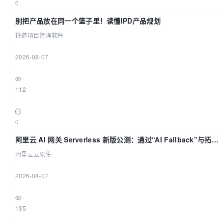
0
别把产品放在同一个篮子里！读懂IPD产品规划
禅道项目管理软件
|
2026-08-07
|
112
|
0
阿里云 AI 网关 Serverless 新版公测：通过“AI Fallback”与拓扑
可视化构建 AI 流量治理底座
阿里云云原生
|
2026-08-07
|
135
|