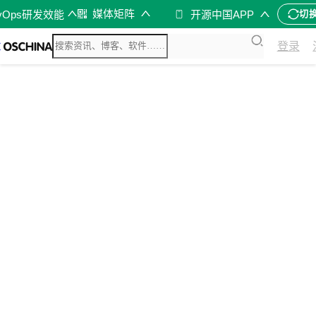
媒体矩阵
vOps研发效能
开源中国APP
切
登录