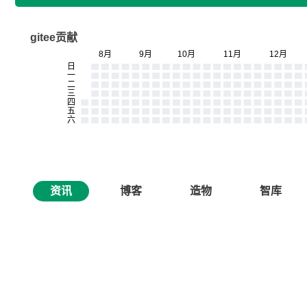
gitee贡献
资讯
博客
造物
智库