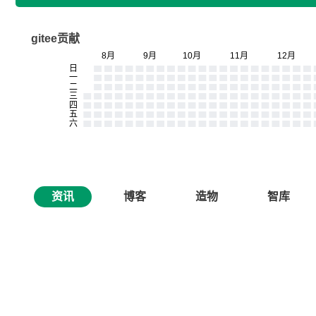
gitee贡献
资讯
博客
造物
智库