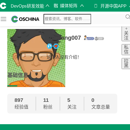
媒体矩阵
DevOps研发效能
开源中国APP
+
关
zhizhang007
注
私
信
这个人没有介绍！
拉
黑
基础信息
897
11
5
0
经验值
粉丝
关注
文章总量