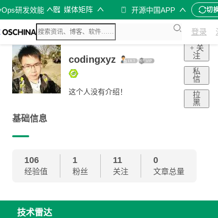
媒体矩阵
vOps研发效能
开源中国APP
切
登录
+ 关
注
codingxyz
私
信
这个人没有介绍！
拉
黑
基础信息
106
1
11
0
经验值
粉丝
关注
文章总量
技术雷达