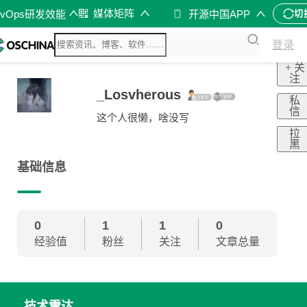
媒体矩阵
evOps研发效能
开源中国APP
切
登录
+ 关
注
_Losvherous
私
信
这个人很懒，啥没写
拉
黑
基础信息
0
1
1
0
经验值
粉丝
关注
文章总量
技术雷达