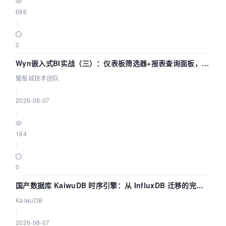
686
|
0
Wyn嵌入式BI实战（三）：仪表板筛选器+报表查询面板，参
数联动全闭环
葡萄城技术团队
|
2026-08-07
|
164
|
0
国产数据库 KaiwuDB 时序引擎：从 InfluxDB 迁移的完整
技术路径
KaiwuDB
|
2026-08-07