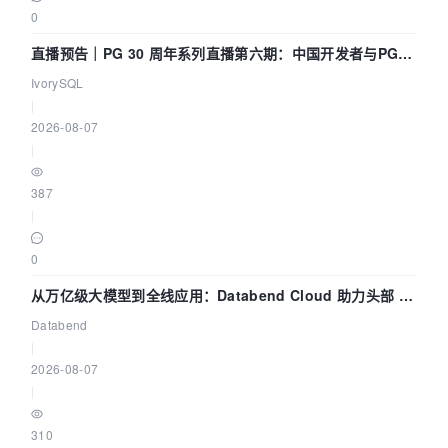
0
直播预告｜PG 30 周年系列直播第六期：中国开发者与PG内
核——我们改得动吗？我们贡献了什么？
IvorySQL
|
2026-08-07
|
387
|
0
从万亿级大模型到全线应用：Databend Cloud 助力头部 AI
企业构建全链路 Trace 数据管道
Databend
|
2026-08-07
|
310