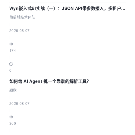
Wyn嵌入式BI实战（一）：JSON API带参数接入，多租户数
据源配置指南 | 葡萄城技术团队
葡萄城技术团队
|
2026-08-07
|
174
|
0
如何给 AI Agent 挑一个靠谱的解析工具？
颖欣
|
2026-08-07
|
300
|