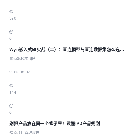
|
590
|
0
Wyn嵌入式BI实战（二）：直连模型与直连数据集怎么选，
参数为什么不生效？| 葡萄城技术团队
葡萄城技术团队
|
2026-08-07
|
114
|
0
别把产品放在同一个篮子里！读懂IPD产品规划
禅道项目管理软件