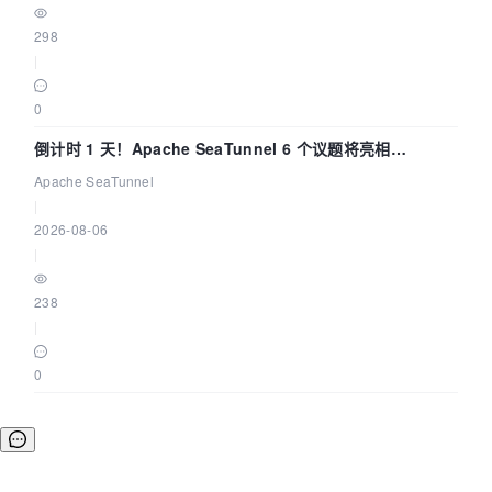
298
|
0
倒计时 1 天！Apache SeaTunnel 6 个议题将亮相
Community Over Code Asia 2026
Apache SeaTunnel
|
2026-08-06
|
238
|
0