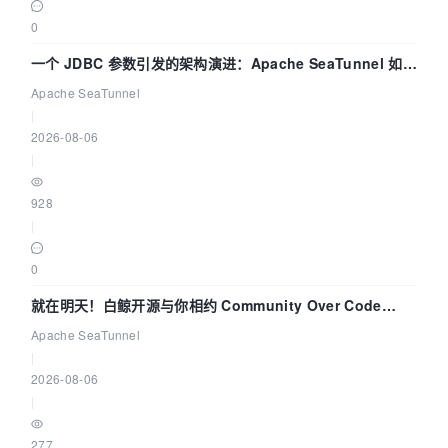
0
一个 JDBC 参数引发的架构演进：Apache SeaTunnel 如何
解决数据同步中的“定时 Flush”难题
Apache SeaTunnel
|
2026-08-06
|
928
|
0
就在明天！白鲸开源与你相约 Community Over Code
Asia 2026 主题演讲！
Apache SeaTunnel
|
2026-08-06
|
277