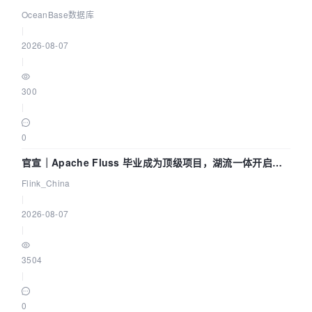
Agent 既当运动员又
OceanBase数据库
|
2026-08-07
|
300
|
0
官宣｜Apache Fluss 毕业成为顶级项目，湖流一体开启
Agentic Lake 全面实时化时代
Flink_China
|
2026-08-07
|
3504
|
0