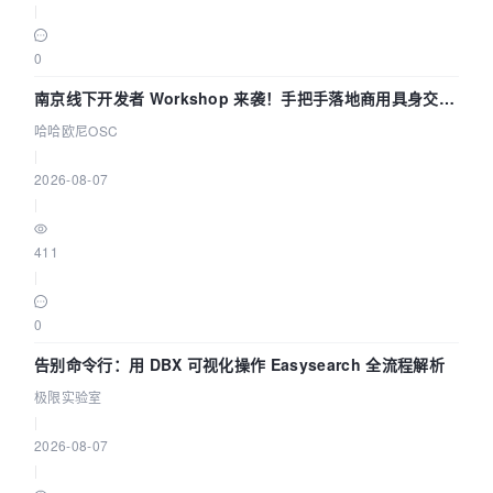
|
0
南京线下开发者 Workshop 来袭！手把手落地商用具身交互
智能 Agent 应用
哈哈欧尼OSC
|
2026-08-07
|
411
|
0
告别命令行：用 DBX 可视化操作 Easysearch 全流程解析
极限实验室
|
2026-08-07
|