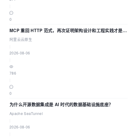
|
0
MCP 重回 HTTP 范式，再次证明架构设计和工程实践才是稀
缺资源
阿里云云原生
|
2026-08-06
|
786
|
0
为什么开源数据集成是 AI 时代的数据基础设施底座？
Apache SeaTunnel
|
2026-08-06
|