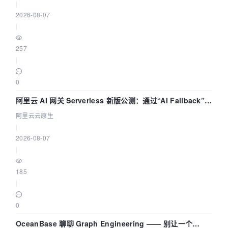
|
2026-08-07
|
257
|
0
阿里云 AI 网关 Serverless 新版公测：通过“AI Fallback”与
拓扑可视化构建 AI 流量治理底座
阿里云云原生
|
2026-08-07
|
185
|
0
OceanBase 聊聊 Graph Engineering —— 别让一个