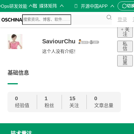
媒体矩阵
vOps研发效能
开源中国APP
切
登录
+ 关
注
SaviourChu
私
信
这个人没有介绍！
拉
黑
基础信息
0
1
15
0
经验值
粉丝
关注
文章总量
技术雷达