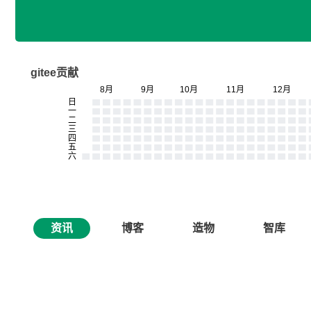
gitee贡献
资讯
博客
造物
智库