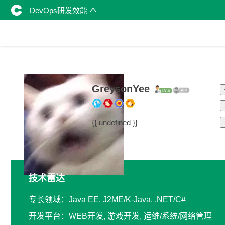
DevOps研发效能
GreysonYee
{{ undefined }}
技术雷达
专长领域：Java EE, J2ME/K-Java, .NET/C#
开发平台：WEB开发, 游戏开发, 运维/系统/网络管理