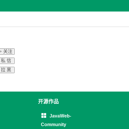
+ 关注
私 信
拉 黑
开源作品
JavaWeb-
Community