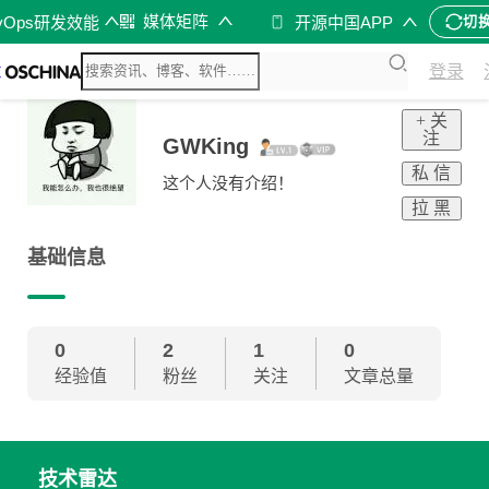
媒体矩阵
vOps研发效能
开源中国APP
切
登录
+ 关
注
GWKing
私 信
这个人没有介绍！
拉 黑
基础信息
0
2
1
0
经验值
粉丝
关注
文章总量
技术雷达