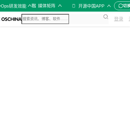
媒体矩阵
vOps研发效能
开源中国APP
切
登录