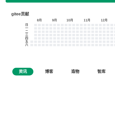
gitee贡献
资讯
博客
造物
智库