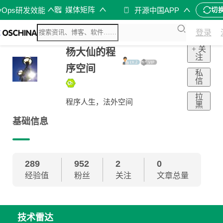
媒体矩阵
vOps研发效能
开源中国APP
切
登录
+ 关
杨大仙的程
注
序空间
私
信
拉
程序人生，法外空间
黑
基础信息
289
952
2
0
经验值
粉丝
关注
文章总量
技术雷达