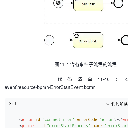
图11-4 含有事件子流程的流程
代码清单11-10：codes\11\11.
event\resource\bpmn\ErrorStartEvent.bpmn
Xml
代码解读
<
error
id
=
"connectError"
errorCode
=
"error"
>
</
er
<
process
id
=
"errorStartProcess"
name
=
"errorStar