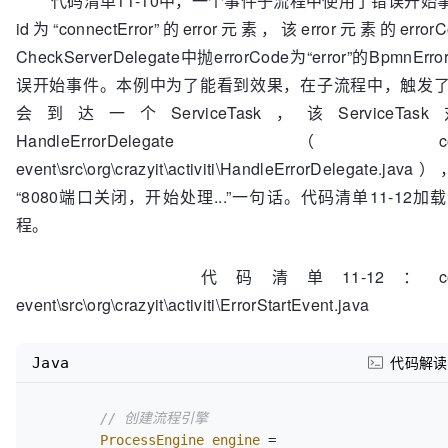
代码清单11-10中，一个事件子流程中使用了错误开始
id为“connectError”的error元素，该error元素的errorC
CheckServerDelegate中抛errorCode为“error”的Bpm
误开始事件。本例中为了能看到效果，在子流程中，触发
会到达一个ServiceTask，该Service
HandleErrorDelegate（codes\11\1
event\src\org\crazyit\activiti\HandleErrorDeleg
“8080端口关闭，开始处理...”一句话。代码清单11-12
程。
代码清单11-12：codes\11\11.
event\src\org\crazyit\activiti\ErrorStartEvent.java
Java
代码解读
// 创建流程引擎
ProcessEngine
engine
=