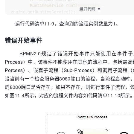
RuntimeService
runtimeService
=
展开代码
▼
engine.getRuntimeService();

// 部署流程文件
运行代码清单11-9，查询到的流程实例数量为1。
        repositoryService.createDeployment()

错误开始事件
.addClasspathResource(
"bpmn/MessageStartEvent.bpmn"
// 启动流程
        runtimeService.startProcessInstanceByMessag
BPMN2.0规定了错误开始事件只能使用在事件子流程（E
// 查询流程
Process）中，该事件不能使用在其他的流程中，包括最高级流
        System.out.println(
"流程实例数量："
 + 
Porcess）、嵌套子流程（Sub-Process）和调用子流程（Call
设当前有一个检查服务器8080端口的流程，当流程启动时
的8080端口是否存在，如果不存在，则进行事件子流程，
如图11-4所示，对应的流程文件内容如代码清单11-10所示