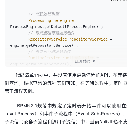
// 创建流程引擎
ProcessEngine
engine
=
ProcessEngines.getDefaultProcessEngine();        

// 得到流程存储服务组件
RepositoryService
repositoryService
=
engine.getRepositoryService();

// 得到运行时服务组件
RuntimeService
runtimeService
=
展开代码
▼
engine.getRuntimeService();

// 部署流程文件
代码清单11-7中，并没有使用启动流程的API，在等待
        repositoryService.createDeployment()

例查询，根据查询的流程实例可知，在等待过程中，定时
.addClasspathResource(
"bpmn/TimerStartEvent.bpmn"
).
若干流程实例。
// 等待时间条件
        Thread.sleep(
70
 * 
1000
);

BPMN2.0规范中规定了定时器开始事件可以使用在最
// 查询流程实例
Level Process）和事件子流程中（Event Sub-Proce
        List<ProcessInstance> ints = 
runtimeService.createProcessInstanceQuery().list();

子流程（嵌套子流程和调用子流程）中，当前Activiti也