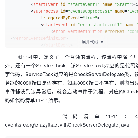
<
startEvent
id
=
"startevent1"
name
=
"Start"
>
<
<
subProcess
id
=
"eventsubprocess1"
name
=
"Eve
triggeredByEvent
=
"true"
>
<
startEvent
id
=
"errorstartevent1"
name
=
<
errorEventDefinition
errorRef
=
"con
</
errorEventDefinition
>
展开代码
▼
</
startEvent
>
<
serviceTask
id
=
"usertask1"
name
=
"Sub T
图11-4中，定义了一个普通的流程，该流程中除了开
activiti:class
=
"org.crazyit.activiti
外，还有一个Service Task，该ServiceTask对应的是代
HandleErrorDelegate"
>
</
serviceTask
>
字代码，ServiceTask对应的是CheckServerDelegat
<
endEvent
id
=
"endevent1"
name
=
"End"
>
</
e
务器的8080端口是否存在，如果8080端口不存在，则抛
<
sequenceFlow
id
=
"flow2"
name
=
""
事件捕获到该异常后，就会启动事件子流程。对应的CheckServ
sourceRef
=
"errorstartevent1"
码如代码清单11-11所示。
targetRef
=
"usertask1"
>
</
sequenceFlo
<
sequenceFlow
id
=
"flow3"
name
=
""
source
targetRef
=
"endevent1"
>
</
sequenceFlo
代码清单11-11：codes\11\11.
</
subProcess
>
event\src\org\crazyit\activiti\CheckServerDelegate.java
<
serviceTask
id
=
"servicetask1"
name
=
"Servic