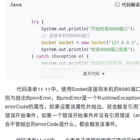
activiti:class
=
"org.crazyit.activiti.CheckServerDel
Java
代码解读
</
serviceTask
>
<
endEvent
id
=
"endevent2"
name
=
"End"
>
</
endEv
try
 {

<
sequenceFlow
id
=
"flow4"
name
=
""
sourceRef
=
            System.out.println(
"开始检查8080端口"
);

targetRef
=
"servicetask1"
>
</
sequenceFlow
// 连接本机的8080端口
<
sequenceFlow
id
=
"flow5"
name
=
""
sourceRef
=
Socket
socket
=
new
Socket
(
"127.0.0.1"
,
targetRef
=
"endevent2"
>
</
sequenceFlow
>
            System.out.println(
"检查8080端口完成"
);

</
process
>
        } 
catch
 (Exception e) {

            System.out.println(
"检查时出现异常，抛出错
// 连接出现异常，则抛出BpmnError，且error co
展开代码
▼
throw
new
org
.activiti.engine.delegate.BpmnError(
"error"
);

代码清单11-11中，使用Socket连接到本机的8080
则为抛出BpmnError，BpmnError是一个RuntimeExcep
errorCode的属性，如果设置该属性并抛出，就会触发引用了相
错误开始事件，如果一个错误开始事件并没有引用错误（err
会不管抛出的errorCode是什么，都会触发该事件。