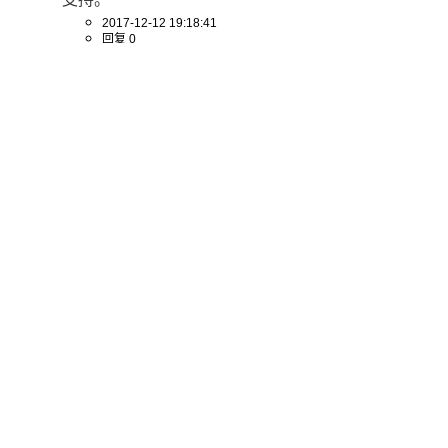
2017-12-12 19:18:41
回复 0
点赞 0
追
追逐_梦想
亚马逊上有卖的吗
2017-12-12 15:05:15
回复 0
点赞 0
推荐阅读
直播预告｜PG 30 周年系列直播第六期：中国开发者与PG内核
我们贡献了什么？
IvorySQL
|
2026-08-07
|