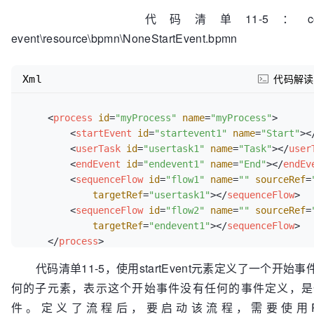
代码清单11-5：codes\11\11.3
event\resource\bpmn\NoneStartEvent.bpmn
Xml
代码解读
<
process
id
=
"myProcess"
name
=
"myProcess"
>
<
startEvent
id
=
"startevent1"
name
=
"Start"
>
<
<
userTask
id
=
"usertask1"
name
=
"Task"
>
</
user
<
endEvent
id
=
"endevent1"
name
=
"End"
>
</
endEv
<
sequenceFlow
id
=
"flow1"
name
=
""
sourceRef
=
targetRef
=
"usertask1"
>
</
sequenceFlow
>
<
sequenceFlow
id
=
"flow2"
name
=
""
sourceRef
=
targetRef
=
"endevent1"
>
</
sequenceFlow
>
</
process
>
代码清单11-5，使用startEvent元素定义了一个开始
何的子元素，表示这个开始事件没有任何的事件定义，是
件。定义了流程后，要启动该流程，需要使用Runtim