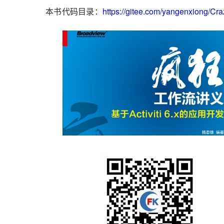
本书代码目录：
https://gitee.com/yangenxiong/Craz