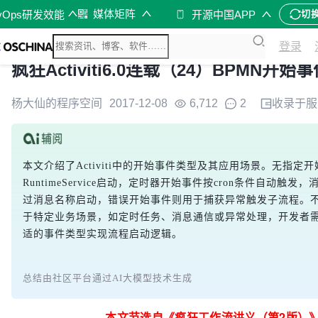
媒体矩阵
vOps研发效能
开源中国APP
切
登录
疯狂Activiti6.0连载（24）BPMN开始
杨大仙的程序空间
2017-12-08
6,712
2
收录于
服
本文介绍了Activiti中的开始事件类型及其应用场景。无指定
RuntimeService启动，定时器开始事件按cron条件自动触
过消息名称启动，错误开始事件则用于捕获异常触发子流程。
于特定业务场景，如定时任务、消息通信或异常处理，开发者
适的事件类型实现流程启动逻辑。
总结由社区平台通过AI大模型技术生成
本文节选自《疯狂工作流讲义（第2版）