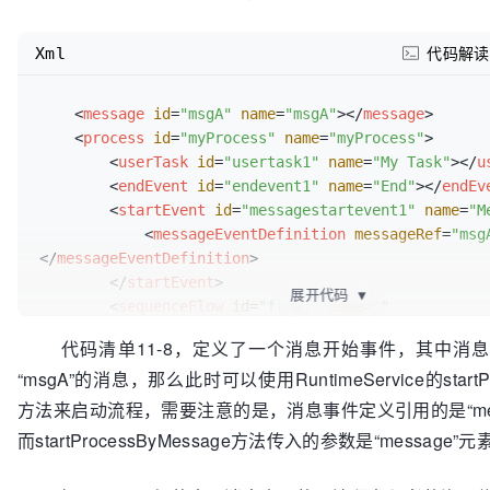
Xml
代码解读
<
message
id
=
"msgA"
name
=
"msgA"
>
</
message
>
<
process
id
=
"myProcess"
name
=
"myProcess"
>
<
userTask
id
=
"usertask1"
name
=
"My Task"
>
</
u
<
endEvent
id
=
"endevent1"
name
=
"End"
>
</
endEv
<
startEvent
id
=
"messagestartevent1"
name
=
"M
<
messageEventDefinition
messageRef
=
"msg
</
messageEventDefinition
>
</
startEvent
>
展开代码
▼
<
sequenceFlow
id
=
"flow1"
name
=
""
sourceRef
=
"messagestartevent1"
代码清单11-8，定义了一个消息开始事件，其中消息
targetRef
=
"usertask1"
>
</
sequenceFlow
>
“msgA”的消息，那么此时可以使用RuntimeService的startPro
<
sequenceFlow
id
=
"flow2"
name
=
""
sourceRef
=
targetRef
=
"endevent1"
>
</
sequenceFlow
>
方法来启动流程，需要注意的是，消息事件定义引用的是“mess
</
process
>
而startProcessByMessage方法传入的参数是“message”