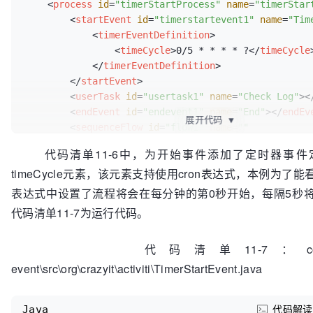
<
process
id
=
"timerStartProcess"
name
=
"timerStar
<
startEvent
id
=
"timerstartevent1"
name
=
"Tim
<
timerEventDefinition
>
<
timeCycle
>
0/5 * * * * ?
</
timeCycle
</
timerEventDefinition
>
</
startEvent
>
<
userTask
id
=
"usertask1"
name
=
"Check Log"
>
<
<
endEvent
id
=
"endevent1"
name
=
"End"
>
</
endEv
展开代码
▼
<
sequenceFlow
id
=
"flow1"
name
=
""
sourceRef
=
"timerstartevent1"
代码清单11-6中，为开始事件添加了定时器事件
targetRef
=
"usertask1"
>
</
sequenceFlow
>
timeCycle元素，该元素支持使用cron表达式，本例为了能
<
sequenceFlow
id
=
"flow2"
name
=
""
sourceRef
=
targetRef
=
"endevent1"
>
</
sequenceFlow
>
表达式中设置了流程将会在每分钟的第0秒开始，每隔5秒
</
process
>
代码清单11-7为运行代码。
代码清单11-7：codes\11\11.3
event\src\org\crazyit\activiti\TimerStartEvent.java
Java
代码解读