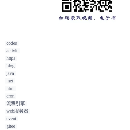
codes
activiti
https
blog
java
.net
html
cron
流程引擎
web服务器
event
gitee