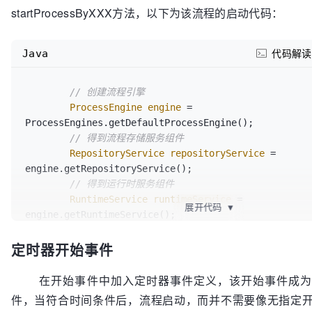
startProcessByXXX方法，以下为该流程的启动代码：
Java
代码解读
// 创建流程引擎
ProcessEngine
engine
=
ProcessEngines.getDefaultProcessEngine();

// 得到流程存储服务组件
RepositoryService
repositoryService
=
engine.getRepositoryService();

// 得到运行时服务组件
RuntimeService
runtimeService
=
展开代码
▼
engine.getRuntimeService();

// 部署流程文件
定时器开始事件
        repositoryService.createDeployment()

.addClasspathResource(
"bpmn/NoneStartEvent.bpmn"
).d
在开始事件中加入定时器事件定义，该开始事件成为
        runtimeService.startProcessInstanceByKey(
"m
件，当符合时间条件后，流程启动，而并不需要像无指定