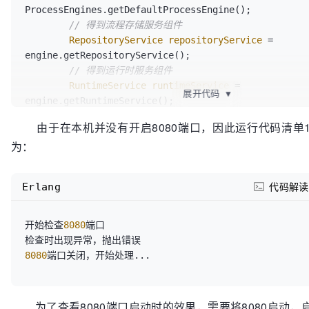
ProcessEngines.getDefaultProcessEngine();

// 得到流程存储服务组件
RepositoryService
repositoryService
=
engine.getRepositoryService();

// 得到运行时服务组件
RuntimeService
runtimeService
=
展开代码
▼
engine.getRuntimeService();

// 部署流程文件
由于在本机并没有开启8080端口，因此运行代码清单11
        repositoryService.createDeployment()

为：
.addClasspathResource(
"bpmn/ErrorStartEvent.bpmn"
).
// 启动流程
Erlang
代码解读
runtimeService.startProcessInstanceByKey(
"errorStar
开始检查
8080
端口

8080
为了查看8080端口启动时的效果，需要将8080启动，