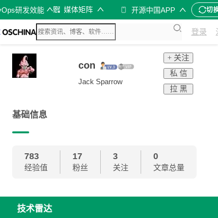
媒体矩阵
vOps研发效能
开源中国APP
切
登录
+ 关注
con
私 信
Jack Sparrow
拉 黑
基础信息
783
17
3
0
经验值
粉丝
关注
文章总量
技术雷达