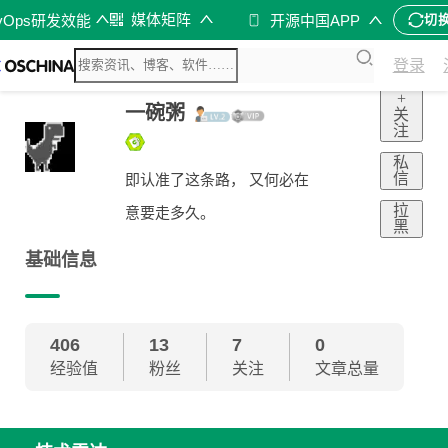
媒体矩阵
vOps研发效能
开源中国APP
切
登录
+
一碗粥
关
注
私
信
即认准了这条路， 又何必在
拉
意要走多久。
黑
基础信息
406
13
7
0
经验值
粉丝
关注
文章总量