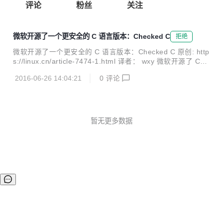
评论
粉丝
关注
微软开源了一个更安全的 C 语言版本：Checked C
拒绝
微软开源了一个更安全的 C 语言版本：Checked C 原创: http
s://linux.cn/article-7474-1.html 译者： wxy 微软开源了 Che
cked C ，这是一个 C 语言的扩展版本，可以用于解决 C 语言
2016-06-26 14:04:21
0
评论
中的一系列安全相关的隐患。正如其名字所示，Checked C
为 C 语言增加了检查。这个检查可以帮助开发者检查常见的
编程错误，比如缓存区侵占（buffer overruns）、内存访问越
界、不正确的类型转换等。这些编程错误往往是造成许多重大
安全漏洞的根本原因，比如破壳漏洞（Shellshock）、心脏出
暂无更多数据
血漏洞（Heartbleed）、沙虫（Sandwor...