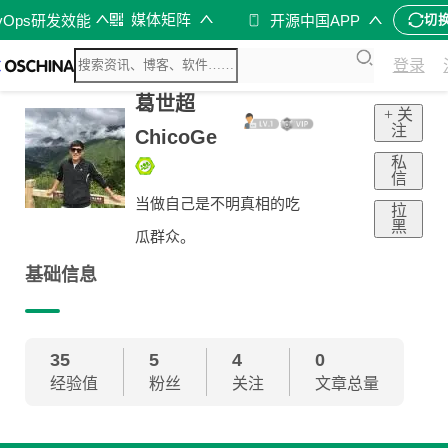
媒体矩阵
vOps研发效能
开源中国APP
切
登录
葛世超
+ 关
注
ChicoGe
私
信
当做自己是不明真相的吃
拉
黑
瓜群众。
基础信息
35
5
4
0
经验值
粉丝
关注
文章总量