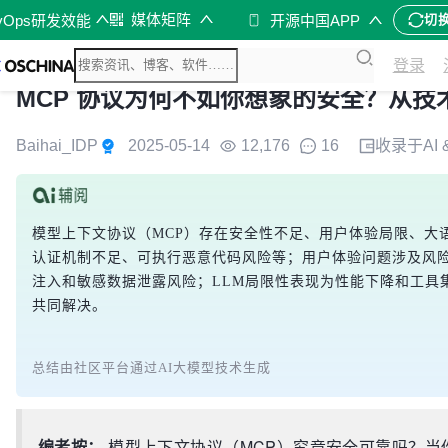
媒体矩阵
vOps研发效能
开源中国APP
切
登录
MCP 协议为何不如你想象的安全？从技
Baihai_IDP
2025-05-14
12,176
16
收录于
AI
模型上下文协议（MCP）存在安全性不足、用户体验局限、大
认证机制不足、可执行恶意代码风险等；用户体验问题涉及风
注入和敏感数据泄露风险；LLM局限性表现为性能下降和工具
共同解决。
总结由社区平台通过AI大模型技术生成
编者按：
模型上下文协议（MCP）究竟安全可靠吗？当你通过