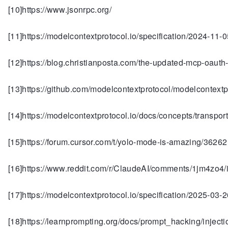
[10]https://www.jsonrpc.org/
[11]https://modelcontextprotocol.io/specification/2024-11-0
[12]https://blog.christianposta.com/the-updated-mcp-oauth
[13]https://github.com/modelcontextprotocol/modelcontextp
[14]https://modelcontextprotocol.io/docs/concepts/transpor
[15]https://forum.cursor.com/t/yolo-mode-is-amazing/36262
[16]https://www.reddit.com/r/ClaudeAI/comments/1jm4zo4
[17]https://modelcontextprotocol.io/specification/2025-03-2
[18]https://learnprompting.org/docs/prompt_hacking/inject