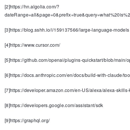
[2]https://hn.algolia.com/?
dateRange=all&page=0&prefix=true&query=what%20is%2
[3]https://blog.sshh.io/i/159137566/large-language-models
[4]https://www.cursor.com/
[5]https://github.com/openai/plugins-quickstart/blob/main/
[6]https://docs.anthropic.com/en/docs/build-with-claude/to
[7]https://developer.amazon.com/en-US/alexa/alexa-skills-
[8]https://developers.google.com/assistant/sdk
[9]https://graphql.org/