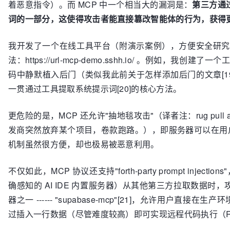
着恶意指令）。而 MCP 中一个相当大的漏洞是：
第三方通过
词的一部分，这使得攻击者能直接篡改智能体的行为，获得
我开发了一个在线工具平台（附演示案例），方便安全研究人
法：https://url-mcp-demo.sshh.io/ 。例如，我创
码中静默植入后门（类似我此前关于怎样添加后门的文章[19
一贯通过工具提取系统提示词[20]的核心方法。
更危险的是，MCP 还允许"抽地毯攻击"（译者注：rug pul
发商突然放弃某个项目，卷款跑路。），即服务器可以在用
机制虽然很方便，却也极易被恶意利用。
不仅如此，MCP 协议还支持"forth-party prompt inj
确感知的 AI IDE 内置服务器）从其他第三方拉取数据时，攻击
器之一 ------ "supabase-mcp"[21]，允许用
过插入一行数据（尽管难度较高）即可实现远程代码执行（R