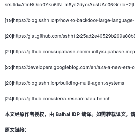
srsltid=AfmBOoo0Yku6lN_m6yq2dyorAusUAo06GnrIoP2
[19]https://blog.sshh.io/p/how-to-backdoor-large-language
[20]https://gist.github.com/sshh12/25ad2e40529b269a88
[21]https://github.com/supabase-community/supabase-mc
[22]https://developers.googleblog.com/en/a2a-a-new-era-of-
[23]https://blog.sshh.io/p/building-multi-agent-systems
[24]https://github.com/sierra-research/tau-bench
本文经原作者授权，由
Baihai IDP
编译。如需转载译文，
原文链接：