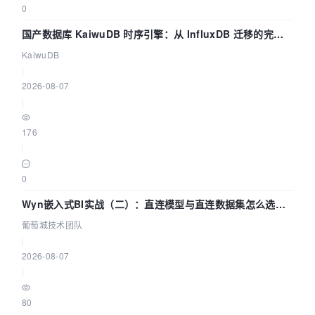
0
国产数据库 KaiwuDB 时序引擎：从 InfluxDB 迁移的完整
技术路径
KaiwuDB
|
2026-08-07
|
176
|
0
Wyn嵌入式BI实战（二）：直连模型与直连数据集怎么选，
参数为什么不生效？| 葡萄城技术团队
葡萄城技术团队
|
2026-08-07
|
80