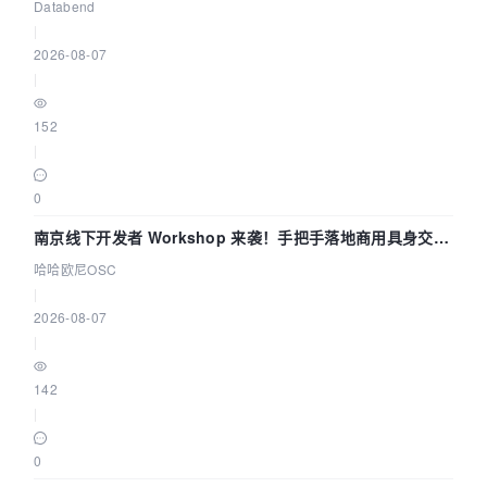
企业构建全链路 Trace 数据管道
Databend
|
2026-08-07
|
152
|
0
南京线下开发者 Workshop 来袭！手把手落地商用具身交互
智能 Agent 应用
哈哈欧尼OSC
|
2026-08-07
|
142
|
0