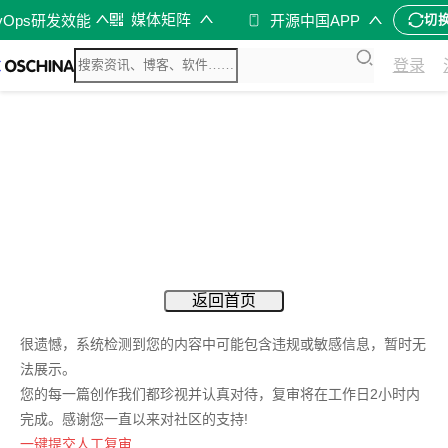
媒体矩阵
vOps研发效能
开源中国APP
切
登录
返回首页
很遗憾，系统检测到您的内容中可能包含违规或敏感信息，暂时无
法展示。
您的每一篇创作我们都珍视并认真对待，复审将在工作日2小时内
完成。感谢您一直以来对社区的支持!
一键提交人工复审