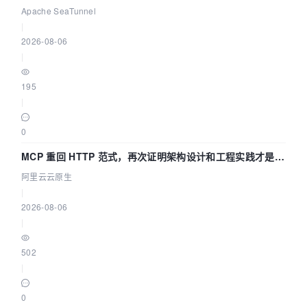
Asia 2026 主题演讲！
Apache SeaTunnel
|
2026-08-06
|
195
|
0
MCP 重回 HTTP 范式，再次证明架构设计和工程实践才是稀
缺资源
阿里云云原生
|
2026-08-06
|
502
|
0