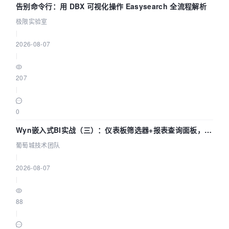
告别命令行：用 DBX 可视化操作 Easysearch 全流程解析
极限实验室
|
2026-08-07
|
207
|
0
Wyn嵌入式BI实战（三）：仪表板筛选器+报表查询面板，参
数联动全闭环
葡萄城技术团队
|
2026-08-07
|
88
|