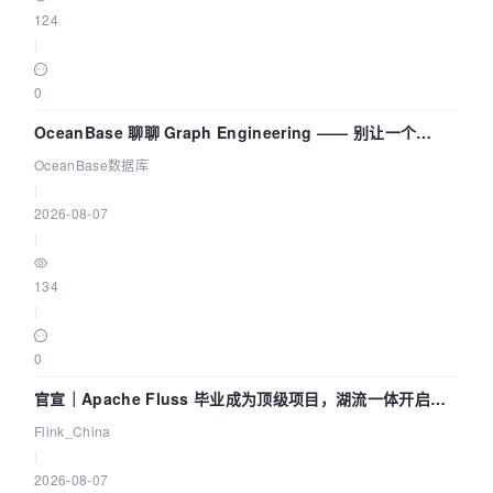
124
|
0
OceanBase 聊聊 Graph Engineering —— 别让一个
Agent 既当运动员又
OceanBase数据库
|
2026-08-07
|
134
|
0
官宣｜Apache Fluss 毕业成为顶级项目，湖流一体开启
Agentic Lake 全面实时化时代
Flink_China
|
2026-08-07