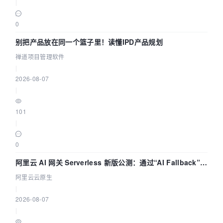
|
0
别把产品放在同一个篮子里！读懂IPD产品规划
禅道项目管理软件
|
2026-08-07
|
101
|
0
阿里云 AI 网关 Serverless 新版公测：通过“AI Fallback”与
拓扑可视化构建 AI 流量治理底座
阿里云云原生
|
2026-08-07
|