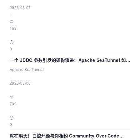
|
2026-08-07
|
169
|
0
一个 JDBC 参数引发的架构演进：Apache SeaTunnel 如何
解决数据同步中的“定时 Flush”难题
Apache SeaTunnel
|
2026-08-06
|
739
|
0
就在明天！白鲸开源与你相约 Community Over Code