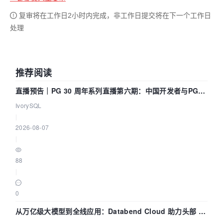
复审将在工作日2小时内完成，非工作日提交将在下一个工作日
处理
推荐阅读
直播预告｜PG 30 周年系列直播第六期：中国开发者与PG内
核——我们改得动吗？我们贡献了什么？
IvorySQL
|
2026-08-07
|
88
|
0
从万亿级大模型到全线应用：Databend Cloud 助力头部 AI