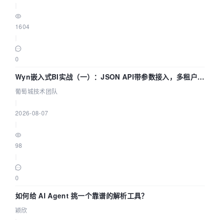
|
1604
|
0
Wyn嵌入式BI实战（一）：JSON API带参数接入，多租户数
据源配置指南 | 葡萄城技术团队
葡萄城技术团队
|
2026-08-07
|
98
|
0
如何给 AI Agent 挑一个靠谱的解析工具？
颖欣