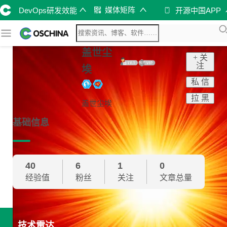
媒体矩阵
DevOps研发效能
开源中国APP
盖世尘
+ 关
注
埃
私 信
拉 黑
盖世尘埃
基础信息
40
6
1
0
经验值
粉丝
关注
文章总量
技术雷达