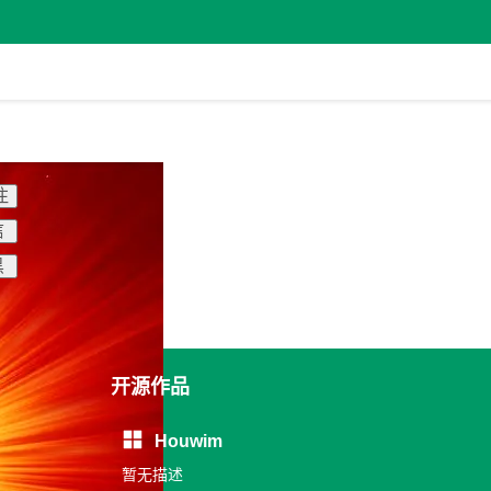
注
信
黑
开源作品
Houwim
暂无描述