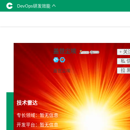
DevOps研发效能
盖世尘埃
+ 关
私 
拉 
盖世尘埃
技术雷达
专长领域：暂无信息
开发平台：暂无信息