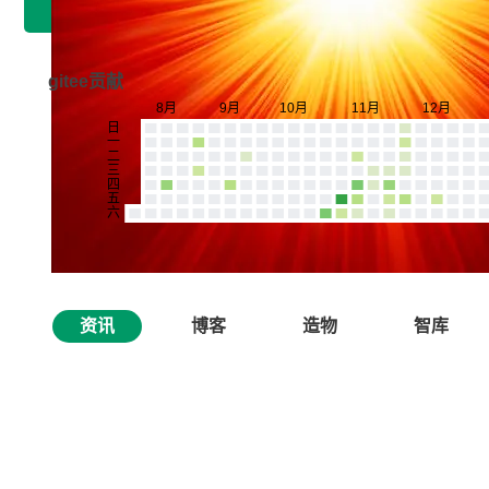
gitee贡献
资讯
博客
造物
智库