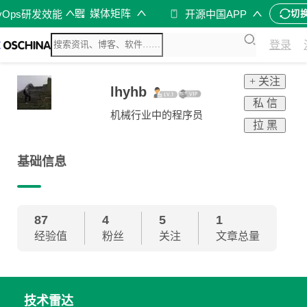
媒体矩阵
vOps研发效能
开源中国APP
切
登录
+ 关注
lhyhb
私 信
机械行业中的程序员
拉 黑
基础信息
87
4
5
1
经验值
粉丝
关注
文章总量
技术雷达