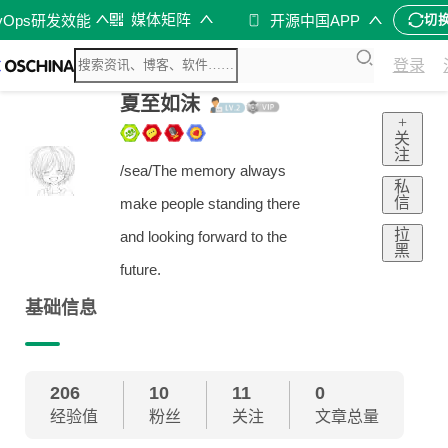
媒体矩阵
vOps研发效能
开源中国APP
切
登录
夏至如沫
+
关
注
/sea/The memory always
私
信
make people standing there
拉
and looking forward to the
黑
future.
基础信息
206
10
11
0
经验值
粉丝
关注
文章总量