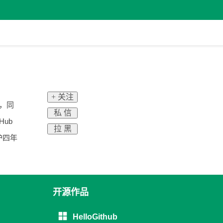
+ 关注
人，同
私 信
ub
拉 黑
护四年
开源作品
HelloGithub