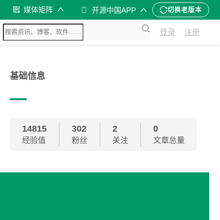
媒体矩阵
开源中国APP
切换老版本
登录
注册
基础信息
14815
302
2
0
经验值
粉丝
关注
文章总量