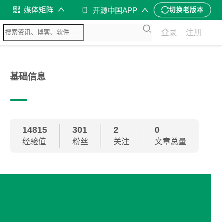
媒体矩阵
开源中国APP
切换老版本
登录
注册
基础信息
14815
301
2
0
经验值
粉丝
关注
文章总量