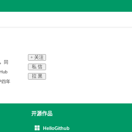
+ 关注
人，同
私 信
ub
拉 黑
护四年
开源作品
HelloGithub