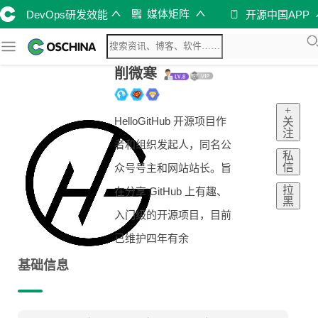
媒体矩阵
DevOps研发效能
开源中国APP
削微寒
+
HelloGitHub 开源项目作
关
注
者和组织发起人，同名公
私
信
众号号主和网站站长。旨
拉
在分享 GitHub 上有趣、
黑
入门级的开源项目，目前
已维护四年有余
基础信息