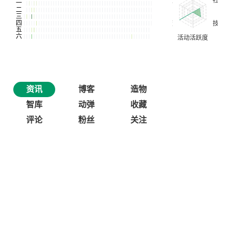
资讯
博客
造物
智库
动弹
收藏
评论
粉丝
关注
HelloGitHub 社区动态，开启新的篇章！
今天这篇文章是 HelloGitHub 社区动态的第一篇文章，所以我
想多说两句，聊聊为啥开启这个系列。
2023-11-08 10:17:44
0
评论