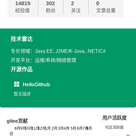
14815
302
2
0
经验值
粉丝
关注
文章总量
技术雷达
专长领域：Java EE, J2ME/K-Java, .NET/C#
开发平台：运维/系统/网络管理
开源作品
HelloGithub
暂无描述
用户活跃度
gitee贡献