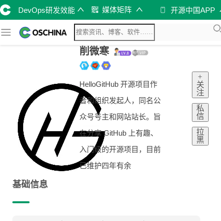
媒体矩阵
DevOps研发效能
开源中国APP
削微寒
+
HelloGitHub 开源项目作
关
注
者和组织发起人，同名公
私
信
众号号主和网站站长。旨
拉
在分享 GitHub 上有趣、
黑
入门级的开源项目，目前
已维护四年有余
基础信息