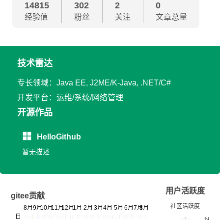
14815
302
2
0
经验值
粉丝
关注
文章总量
技术雷达
专长领域：Java EE, J2ME/K-Java, .NET/C#
开发平台：运维/系统/网络管理
开源作品
HelloGithub
暂无描述
用户活跃度
gitee贡献