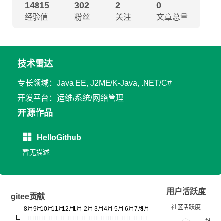
14815
302
2
0
经验值
粉丝
关注
文章总量
技术雷达
专长领域：Java EE, J2ME/K-Java, .NET/C#
开发平台：运维/系统/网络管理
开源作品
HelloGithub
暂无描述
用户活跃度
gitee贡献