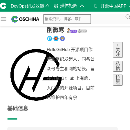
媒体矩阵
DevOps研发效能
开源中国APP
削微寒
+
HelloGitHub 开源项目作
关
注
者和组织发起人，同名公
私
信
众号号主和网站站长。旨
拉
在分享 GitHub 上有趣、
黑
入门级的开源项目，目前
已维护四年有余
基础信息