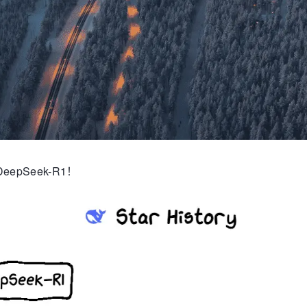
pSeek-R1！