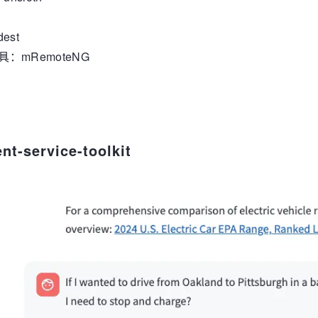
est
：mRemoteNG
service-toolkit