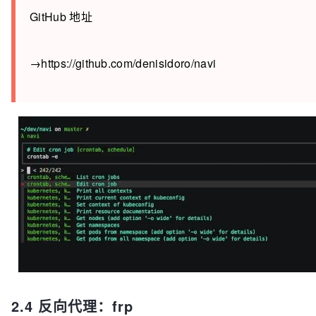
GitHub 地址
→https://github.com/denisidoro/navi
2.4 反向代理：frp