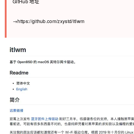
GitHub 地址
→https://github.com/zxystd/itlwm