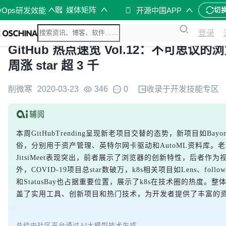
媒体矩阵
vOps研发效能
开源中国APP
切
登录
GitHub 热点速览 Vol.12：不可思议的浏览器
周涨 star 超 3 千
削微寒
2020-03-23
346
0
收录于
开发技能
专区
本周GitHubTrending呈现新老项目交替的态势，新项目如Bayone
俗，分别用于资产管理、英特尔网卡驱动和AutoML资料库。老项目中
JitsiMeet表现突出，前者展示了浏览器的创新特性，后者作
外，COVID-19项目总star数破万，k8s相关项目如Lens、follow-me-ins
和StatusBay也占据重要位置，展示了k8s在技术圈的热度。整体来看
盖了实用工具、创新项目和热门技术，为开发者提供了丰富的
总结由社区平台通过AI大模型技术生成