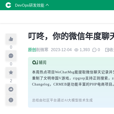
DevOps研发效能
叮咚，你的微信年度聊天
0
原创
削微寒
2023-12-04
1,393
0
收
0
本周热点项目WeChatMsg能提取微信聊天记录并生成年度报
重制了文明帝国V游戏，ripgrep支持正则搜索，zell
2
Changelog，CRMEB是功能丰富的PHP
总结由社区平台通过AI大模型技术生成