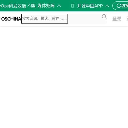
媒体矩阵
vOps研发效能
开源中国APP
切
登录