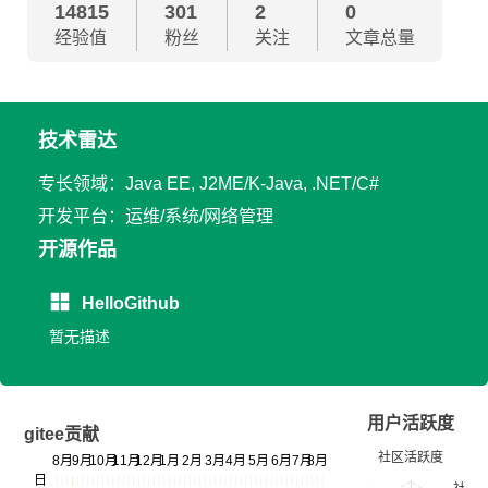
14815
301
2
0
经验值
粉丝
关注
文章总量
技术雷达
专长领域：Java EE, J2ME/K-Java, .NET/C#
开发平台：运维/系统/网络管理
开源作品
HelloGithub
暂无描述
用户活跃度
gitee贡献