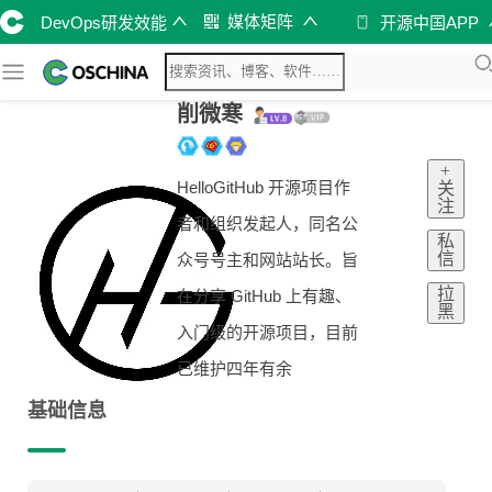
媒体矩阵
DevOps研发效能
开源中国APP
削微寒
+
HelloGitHub 开源项目作
关
注
者和组织发起人，同名公
私
信
众号号主和网站站长。旨
拉
在分享 GitHub 上有趣、
黑
入门级的开源项目，目前
已维护四年有余
基础信息