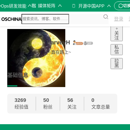
媒体矩阵
vOps研发效能
开源中国APP
切
登录
+
关
注
HarveyH
私
信
一直在路上~
拉
黑
基础信息
3269
50
56
0
经验值
粉丝
关注
文章总量