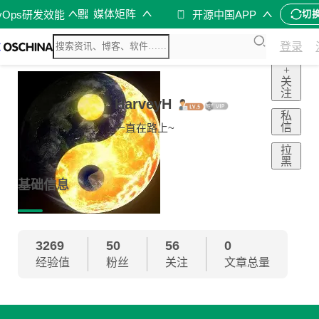
媒体矩阵
vOps研发效能
开源中国APP
切
登录
+
关
注
HarveyH
私
信
一直在路上~
拉
黑
基础信息
3269
50
56
0
经验值
粉丝
关注
文章总量