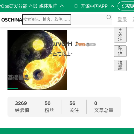
媒体矩阵
vOps研发效能
开源中国APP
切
登录
+
关
注
HarveyH
私
信
一直在路上~
拉
黑
基础信息
3269
50
56
0
经验值
粉丝
关注
文章总量