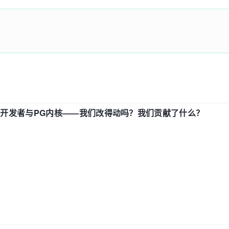
 {

lain'
;

addr
;

r"}'
;

中国开发者与PG内核——我们改得动吗？我们贡献了什么？