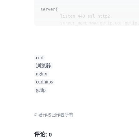
server{

        listen 443 ssl http2;

        server_name www.getip.com getip.com;

#ssl
        ssl_certificate    cert/getip.com.crt;

        ssl_certificate_key  cert/getip.com.key;

        ssl_session_timeout  5m;

curl
        ssl_protocols        TLSv1 TLSv1.1 TLSv1.2;

浏览器
        ssl_session_cache    shared:SSL:10m;

nginx
        ssl_prefer_server_ciphers   on;      

curlhttps
getip
        location /ip {

        add_header Content-Type application/json;

        add_header Access-Control-Allow-Origin *;

© 著作权归作者所有
        add_header Access-Control-Allo
        add_header Access-Control-Allo
        add_header Access-Control-All
评论: 0