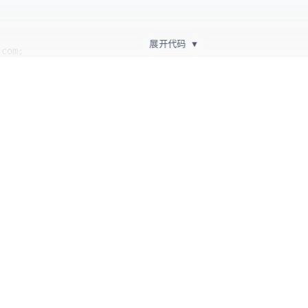
展开代码
▼
w-Methods 
"GET, OPTIONS"
;

w-Headers 
"Origin, X-Requested-With, Content-Type, Accept
ow-Credentials 
"true"
;
