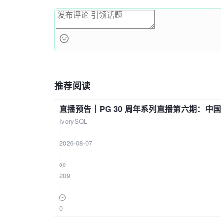
if
 (
$request_method
 = 
'OPTIONS'
)
        add_header Content-Type 
'text/p
        add_header Content-Length 0;

return
 204;

        }

        add_header X-Client-IP 
$remote_
推荐阅读
return
 200 
'{"ip": "$remote_add
        }

直播预告｜PG 30 周年系列直播第六期：
#log
IvorySQL
        access_log /var/log/nginx/getip.com_access.log;

|
        error_log /var/log/nginx/getip.com_error.log;

2026-08-07
|
209
|
0