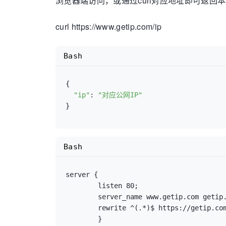
浏览器端访问，或通过curl对应地址即可返回
curl https://www.getip.com/ip
Bash
{

"ip"
: 
"对应公网IP"
}
Bash
server {

        listen 80;

        server_name www.getip.com getip.com;

        rewrite ^(.*)$ https://getip.co
        }
