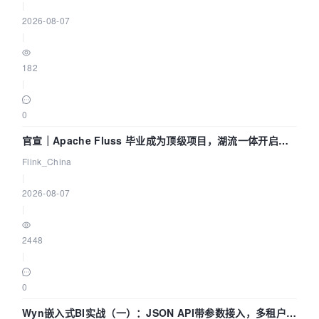
|
2026-08-07
|
182
|
0
官宣｜Apache Fluss 毕业成为顶级项目，湖流一体开启
Agentic Lake 全面实时化时代
Flink_China
|
2026-08-07
|
2448
|
0
Wyn嵌入式BI实战（一）：JSON API带参数接入，多租户数