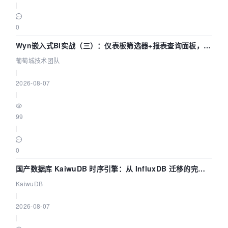
|
0
Wyn嵌入式BI实战（三）：仪表板筛选器+报表查询面板，参
数联动全闭环
葡萄城技术团队
|
2026-08-07
|
99
|
0
国产数据库 KaiwuDB 时序引擎：从 InfluxDB 迁移的完整
技术路径
KaiwuDB
|
2026-08-07
|