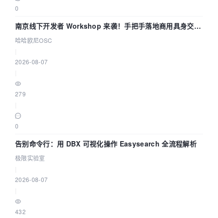
0
南京线下开发者 Workshop 来袭！手把手落地商用具身交互
智能 Agent 应用
哈哈欧尼OSC
|
2026-08-07
|
279
|
0
告别命令行：用 DBX 可视化操作 Easysearch 全流程解析
极限实验室
|
2026-08-07
|
432