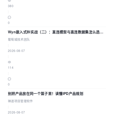
380
|
0
Wyn嵌入式BI实战（二）：直连模型与直连数据集怎么选，
参数为什么不生效？| 葡萄城技术团队
葡萄城技术团队
|
2026-08-07
|
114
|
0
别把产品放在同一个篮子里！读懂IPD产品规划
禅道项目管理软件
|
2026-08-07