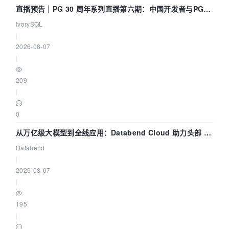
直播预告｜PG 30 周年系列直播第六期：中国开发者与PG内
核——我们改得动吗？我们贡献了什么？
IvorySQL
|
2026-08-07
|
209
|
0
从万亿级大模型到全线应用：Databend Cloud 助力头部 AI
企业构建全链路 Trace 数据管道
Databend
|
2026-08-07
|
195
|