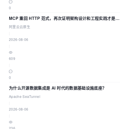
0
MCP 重回 HTTP 范式，再次证明架构设计和工程实践才是稀
缺资源
阿里云云原生
|
2026-08-06
|
609
|
0
为什么开源数据集成是 AI 时代的数据基础设施底座？
Apache SeaTunnel
|
2026-08-06
|
236