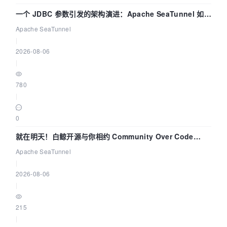
一个 JDBC 参数引发的架构演进：Apache SeaTunnel 如何
解决数据同步中的“定时 Flush”难题
Apache SeaTunnel
|
2026-08-06
|
780
|
0
就在明天！白鲸开源与你相约 Community Over Code
Asia 2026 主题演讲！
Apache SeaTunnel
|
2026-08-06
|
215
|