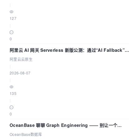
|
127
|
0
阿里云 AI 网关 Serverless 新版公测：通过“AI Fallback”与
拓扑可视化构建 AI 流量治理底座
阿里云云原生
|
2026-08-07
|
135
|
0
OceanBase 聊聊 Graph Engineering —— 别让一个
Agent 既当运动员又
OceanBase数据库