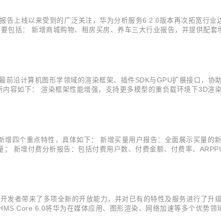
报告上线以来受到的广泛关注，华为分析服务6.2.0版本再次拓宽行
点主要包括： 新增商城购物、租房买房、养车三大行业报告，并提供配
持事件内参数的归因，准确还原各事件参数对目标转化事件的贡献分布
分布卡片，...
CG Kit”）提供最前沿计算机图形学领域的渲染框架、插件SDK与GPU扩
要更新内容如下： 渲染框架性能增强，支持更多模型的重负载环境下3D渲
真、高效的雾渲染能力； 新增TAA抗锯齿插件，提供高性能、高画质
为分析服务新增四个重点特性，具体如下： 新增买量用户报告：全面展示买
质量； 新增付费分析报告：包括付费用户数、付费金额、付费率、ARP
，支持48小时实时流事件对比，可实时查看各渠道、各省份的新增与活跃用
应用开发者带来了多项全新的开放能力，并对已有的特性及服务进行了升级。目前
MS Core 6.0将华为在媒体应用、图形渲染、网络加速等多个优
、声音事件检测等插件，帮助开发者解决音视频应用开发难、功耗压力大的痛点。在