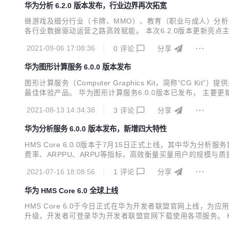
华为分析 6.2.0 版本发布，行业边界再次拓宽
继游戏及细分行业（卡牌、MMO）、教育（职业与成人）分析
各行业数据驱动运营之路高效赋能。 本次6.2.0版本更新亮
华为应用市场活动管理，用户触达更加精准。 事件归因分析支
2021-09-06 17:08:36
0
评论
分享
属性，用户分析更加多样化。 付费分析和买量分析报告新增属性
华为图形计算服务 6.0.0 版本发布
图形计算服务（Computer Graphics Kit，简称“
最佳体验产品。 华为图形计算服务6.0.0版本已发布， 主
流体插件，更接近真实的液体形态； 新增体积雾插件，提供逼
2021-08-13 14:34:38
3
评论
分享
华为分析服务 6.0.0 版本发布，新增四大特性
HMS Core 6.0.0版本于7月15日正式上线，其中华
费率、ARPPU、ARPU等指标，高效衡量买量用户的规模与
情况； 新增实时概览：基于ClickHouse重构实时概览
2021-07-16 18:08:56
1
评论
分享
与城市分布、数据导出功能支持按事件进行筛选...
华为 HMS Core 6.0 全球上线
HMS Core 6.0于今日正式在华为开发者联盟官网上线，为
升级，开发者可登录华为开发者联盟官网下载使用各项服务。 H
（AV Pipeline Kit），通过音视频开发框架及视频超分