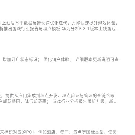
时上线后基于数据反馈快速优化迭代，方能快速提升游戏体验，
出游戏行业报告与埋点模板 华为分析5.3.1版本上线游戏行
系统玩法监控、玩家及付费情况分析。 核心指标看板 将运营
整，增加开启状态标识； 优化销户体验。 详细版本更新说明可查
功能，提供从应用集成到埋点开发、埋点验证与管理的全链路跟
户卸载根因，降低卸载率； 游戏行业分析报告焕新升级，新增
前所在区域、近七天到过的城市、沉默天数”等数十个标签，助
图标来标识对应的POI。例如酒店、餐厅、景点等图标类型，使您