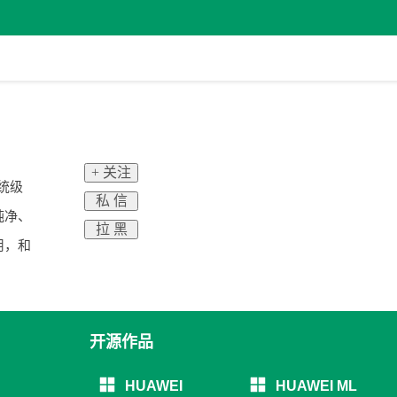
+ 关注
系统级
私 信
纯净、
拉 黑
用，和
开源作品
HUAWEI
HUAWEI ML