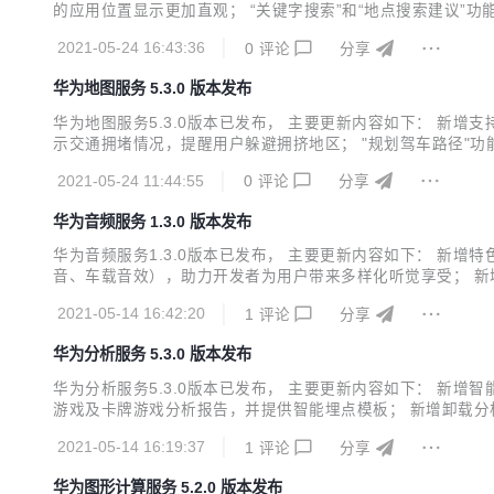
的应用位置显示更加直观； “关键字搜索”和“地点搜索建议
2021-05-24 16:43:36
0
评论
分享
华为地图服务 5.3.0 版本发布
华为地图服务5.3.0版本已发布， 主要更新内容如下： 
示交通拥堵情况，提醒用户躲避拥挤地区； "规划驾车路径"功
可以更丰富的描述该路段是否有阶梯； 新增支持设置Petal Ma
2021-05-24 11:44:55
0
评论
分享
华为音频服务 1.3.0 版本发布
华为音频服务1.3.0版本已发布， 主要更新内容如下： 新
音、车载音效），助力开发者为用户带来多样化听觉享受； 新
2021-05-14 16:42:20
1
评论
分享
华为分析服务 5.3.0 版本发布
华为分析服务5.3.0版本已发布， 主要更新内容如下： 新
游戏及卡牌游戏分析报告，并提供智能埋点模板； 新增卸载分
线“设备价格、当前所在区域、近七天到过的城市、沉默天数”
2021-05-14 16:19:37
1
评论
分享
找最优转化路径。 详细版本更新说明可查看新特性介绍。
华为图形计算服务 5.2.0 版本发布