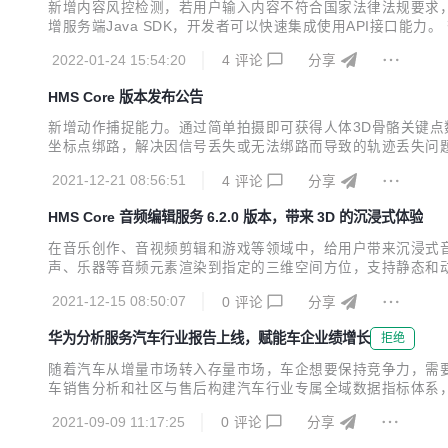
新增内容风控检测，若用户输入内容不符合国家法律法规要求，风
增服务端Java SDK，开发者可以快速集成使用API接口能
度，实现非线性变速； 新增裁剪功能，支持修改图片、视频尺寸
2022-01-24 15:54:20
4
评论
分享
求自定义使用界面。 查看详情>> 提供将拍摄图...
HMS Core 版本发布公告
新增动作捕捉能力。通过简单拍摄即可获得人体3D骨骼关键点数
坐标点绑路，解决因信号丢失或无法绑路而导致的轨迹丢失问题。 
根据个人喜好自定义使用界面； 原子能力SDK新增AI剪辑能力
2021-12-21 08:56:51
4
评论
分享
色列、摩洛哥、梵蒂冈4个国家/地区。 查...
HMS Core 音频编辑服务 6.2.0 版本，带来 3D 的沉浸式体验
在音乐创作、音视频剪辑和游戏等领域中，给用户带来沉浸式音
声、乐器等音频元素渲染到指定的三维空间方位，支持静态和动
战 1. 开发准备 开发者提前准备音乐素材，MP3格式最佳。其他音频格式
2021-12-15 08:50:07
0
评论
分享
{ repo...
华为分析服务汽车行业报告上线，赋能车企业绩增长
拒绝
随着汽车从增量市场转入存量市场，车企想要保持竞争力，需要
车销售分析和社区与售后构建汽车行业专属全域数据指标体系，
板，实时掌握关键运营指标 注册、新增、活跃、付费用户数
2021-09-09 11:17:25
0
评论
分享
布和商城收入，帮助运营人员实时了解APP内车主绑定的车型分