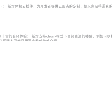
更如下： 新增体积云插件，为开发者提供云形态的定制，使玩家获得逼真
供更丰富的音频体验： 新增支持chunk模式下音频资源的播放，例如可
详细版本更新说明可查看新特性介绍。
O
播预加载功能。在播放前提前预加载视频以达到秒播效果，提升用户体验。
本更新说明可查看新特性介绍。
文本翻译服务新增支持保加利亚语、克罗地亚语在线翻译能力。 离线语种
开源
×
AI ·
务支持获取已支持语言的列表。 图像分割服务新增支持头发区域的识别