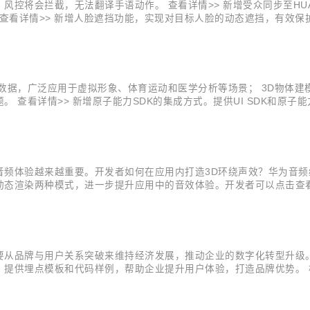
控将会拦截，无法翻译手语动作。 查看详情>> 新增受众同步至HUAW
力。 查看详情>> 新增人脸遮挡功能，实现对目标人脸的动态遮挡，有
。 查看详情>> 新增单麦降噪功能，满足用户个性化使用需求； 新增原
据，广泛应用于虚拟形象、体育运动和医学分析等场景； 3D物体建模能
查看详情>> 新增原子能力SDK的集成方式。提供UI SDK和原子能
，提供人像复活、人物追踪、专属滤镜、AI着色、一键染发5个AI能力。
频体验越来越重要。开发者如何在应用内打造3D环绕声效？华为音频编
态渲染两种模式，进一步提升应用中的音效体验。开发者可以点击查看
请参考“2.4”步骤转换，视频格式请参考“2.5”步骤进行音频提取。 1.1项目
从品牌与用户关系突破来维持经济发展，推动企业的数字化转型升级。 
提供埋点模板和代码样例，帮助企业提升用户体验，打造品牌优势。 构
都是最基本的运营指标，加入数据概览看板，便于运营人员清晰了解整
布现状及营收情况...