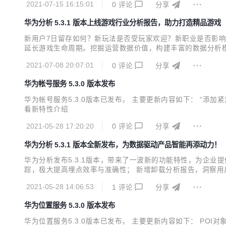
2021-07-15 16:15:01
0
评论
分享
发者提供基于AI...
华为分析 5.3.1 版本上线游戏行业分析报告，助力打造精品游戏
新用户7日留存如何？新玩法是否受玩家欢迎？新职业是否影
延长游戏生命周期。挖掘运营数据价值，构建丰富的数据分析模
业分析报告，提供完整的MMO、卡牌类游戏的指标体系搭建，
2021-07-08 20:07:01
0
评论
分享
人员最关心的数据加入核心指标看板，可以一目了然地掌握游戏当
华为帐号服务 5.3.0 版本发布
华为帐号服务5.3.0版本已发布， 主要更新内容如下： “
看新特性介绍
2021-05-28 17:20:20
0
评论
分享
华为分析 5.3.1 版本全新发布，为数据驱动产品智能再添动力！
华为分析发布5.3.1版本，带来了一波新的功能特性，为企
踪，极大提高埋点效率与准确性； 新增卸载分析报告，洞察用
MMO、卡牌分析报告，并提供智能埋点模板，一站式打通数据
2021-05-28 14:06:53
1
评论
分享
力多维度、深度洞察用户特征与精准营销； 路径分析支持查看特
华为位置服务 5.3.0 版本发布
华为位置服务5.3.0版本已发布， 主要更新内容如下： PO