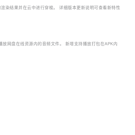
的渲染结果并在云中进行穿梭。 详细版本更新说明可查看新特性
以播放网盘在线资源内的音频文件。 新增支持播放打包在APK内
SCHINA
 新增直播功能。支持支持低延时直播视频播放，可广泛应用于教
OSCHINA
OSCHINA
检测服务新增支持波斯语、拉脱维亚语、高棉语离线语种检测能
开发者生态社区
。 详细版本更新说明可查看新特性介绍