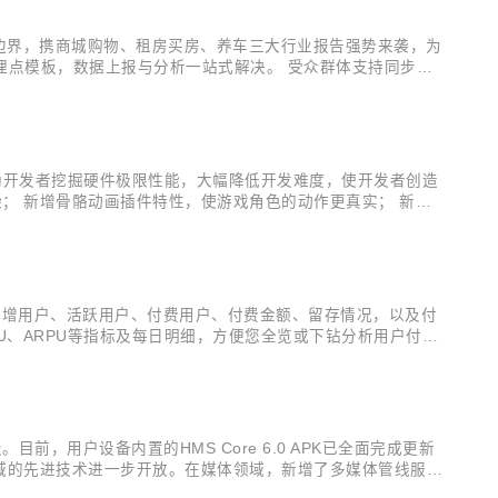
业边界，携商城购物、租房买房、养车三大行业报告强势来袭，为
套埋点模板，数据上报与分析一站式解决。 受众群体支持同步至
。 智能数据接入新增云侧接入能力，支持按需导入自定义用户
展接口，协助开发者挖掘硬件极限性能，大幅降低开发难度，使开发者创造
染； 新增骨骼动画插件特性，使游戏角色的动作更真实； 新增
、低功耗的抗锯齿算法。 详细版本更新说明可查看新特性介绍
量的新增用户、活跃用户、付费用户、付费金额、留存情况，以及付
PU、ARPU等指标及每日明细，方便您全览或下钻分析用户付费
户数、运营活动的实时参与情况等； 受众分析报告增强：支持省份
，用户设备内置的HMS Core 6.0 APK已全面完成更新
势领域的先进技术进一步开放。在媒体领域，新增了多媒体管线服务
图形领域开放了3D建模能力（3D Modeling Kit），为开