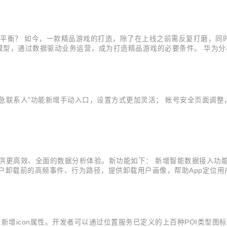
响平衡？ 如今，一款精品游戏的打造，除了在上线之前需反复打磨，同
型，通过数据驱动业务运营，成为打造精品游戏的必要条件。 华为分析推
以及对应的埋点模板和代码样例。报告分为三个部分：核心指标看板、
前的数据表现，...
添加紧急联系人”功能新增手动入口，设置方式更加灵活； 帐号安全页面调
业提供更高效、全面的数据分析体验。新功能如下： 新增智能数据接入
户卸载前的高频事件、行为路径，提供卸载用户画像，帮助App定位用
采集、数据分析与应用环节； 新增画像标签功能，上线“设备价格、当
定起始事件或结...
I对象新增icon属性。开发者可以通过位置服务已定义的上百种POI类型