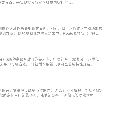
该参数设置，来实现搜索特定区域或国家的地点。
使地图该区域以高亮的形式呈现。例如，您可以通过热力图功能展
划方案； 路径规划请求响应结果中，Route属性新增字段，
曲等）和5种高级音效（绝美人声、空灵轻音、3D旋转、超重低
造用户专属音效。 详细版本更新说明可查看新特性介绍。
路跟踪，提高埋点效率与准确性； 游戏行业分析报告新增MMO
帮助定位用户卸载根因，降低卸载率； 画像标签功能增强。上
起始事件或结束事件的行为路径，了解用户的App使用习惯，寻