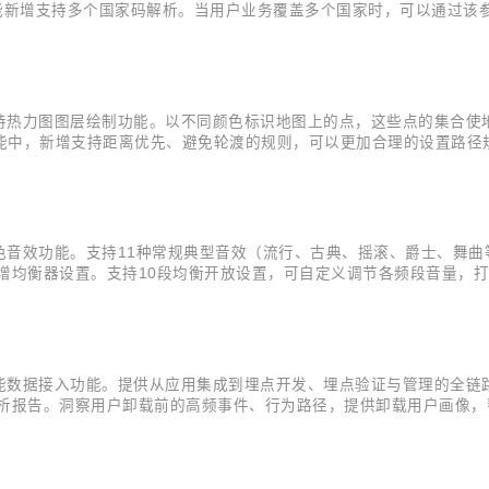
”功能新增支持多个国家码解析。当用户业务覆盖多个国家时，可以通过
新增支持热力图图层绘制功能。以不同颜色标识地图上的点，这些点的集合
能中，新增支持距离优先、避免轮渡的规则，可以更加合理的设置路径规
ps Logo的位置，开发者可以根据需要调整Logo的显示位置。
增特色音效功能。支持11种常规典型音效（流行、古典、摇滚、爵士、舞
增均衡器设置。支持10段均衡开放设置，可自定义调节各频段音量，打
增智能数据接入功能。提供从应用集成到埋点开发、埋点验证与管理的全链
析报告。洞察用户卸载前的高频事件、行为路径，提供卸载用户画像，
等数十个标签，助力洞察用户特征与精准营销； 路径分析支持查看特定