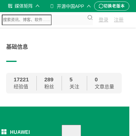
媒体矩阵
开源中国APP
切换老版本
登录
注册
基础信息
17221
289
5
0
经验值
粉丝
关注
文章总量
HUAWEI