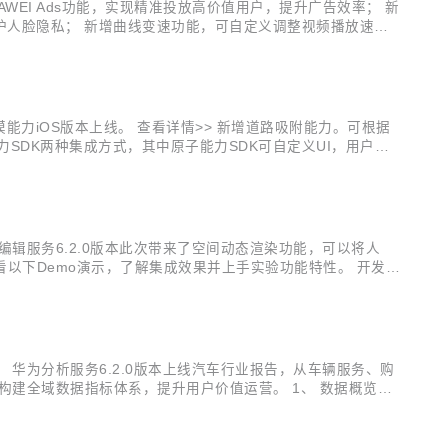
EI Ads功能，实现精准投放高价值用户，提升广告效率； 新
效保护人脸隐私； 新增曲线变速功能，可自定义调整视频播放速
子能力SDK的集成方式，可自定义UI，开发者能根据App需
力iOS版本上线。 查看详情>> 新增道路吸附能力。可根据
力SDK两种集成方式，其中原子能力SDK可自定义UI，用户能
 查看详情>> REST新增划船运动记录； 新增支持加拿大、以
辑服务6.2.0版本此次带来了空间动态渲染功能，可以将人
以下Demo演示，了解集成效果并上手实验功能特性。 开发实
级build.gradle里配置Maven仓地址： buildscript
华为分析服务6.2.0版本上线汽车行业报告，从车辆服务、购
建全域数据指标体系，提升用户价值运营。 1、 数据概览看
体运营情况。同时数据概览看板可视化呈现的两个数据：车型分