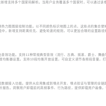
”功能新增支持多个国家码解析。当用户业务覆盖多个国家时，可以通过
新增支持热力图图层绘制功能。以不同颜色标识地图上的点，这些点的集合
能中，新增支持距离优先、避免轮渡的规则，可以更加合理的设置路径规
ps Logo的位置，开发者可以根据需要调整Logo的显示位置。
增特色音效功能。支持11种常规典型音效（流行、古典、摇滚、爵士、舞
增均衡器设置。支持10段均衡开放设置，可自定义调节各频段音量，打
增智能数据接入功能。提供从应用集成到埋点开发、埋点验证与管理的全链
析报告。洞察用户卸载前的高频事件、行为路径，提供卸载用户画像，
等数十个标签，助力洞察用户特征与精准营销； 路径分析支持查看特定