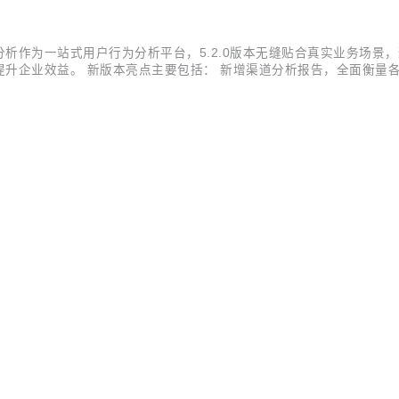
析作为一站式用户行为分析平台，5.2.0版本无缝贴合真实业务场景
升企业效益。 新版本亮点主要包括： 新增渠道分析报告，全面衡量各
源，助力精准拉新。 上线丰富的画像标签，全面支撑用户分层运营与精
用市场的竞...