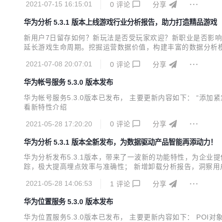
2021-07-15 16:15:01
0
评论
分享
发者提供基于AI...
华为分析 5.3.1 版本上线游戏行业分析报告，助力打造精品游戏
新用户7日留存如何？新玩法是否受玩家欢迎？新职业是否影
延长游戏生命周期。挖掘运营数据价值，构建丰富的数据分析模
业分析报告，提供完整的MMO、卡牌类游戏的指标体系搭建，
2021-07-08 20:07:01
0
评论
分享
人员最关心的数据加入核心指标看板，可以一目了然地掌握游戏当
华为帐号服务 5.3.0 版本发布
华为帐号服务5.3.0版本已发布， 主要更新内容如下： “
看新特性介绍
2021-05-28 17:20:20
0
评论
分享
华为分析 5.3.1 版本全新发布，为数据驱动产品智能再添动力！
华为分析发布5.3.1版本，带来了一波新的功能特性，为企
踪，极大提高埋点效率与准确性； 新增卸载分析报告，洞察用
MMO、卡牌分析报告，并提供智能埋点模板，一站式打通数据
2021-05-28 14:06:53
1
评论
分享
力多维度、深度洞察用户特征与精准营销； 路径分析支持查看特
华为位置服务 5.3.0 版本发布
华为位置服务5.3.0版本已发布， 主要更新内容如下： PO