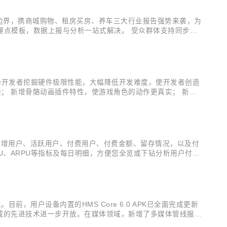
业边界，携商城购物、租房买房、养车三大行业报告强势来袭，为
套埋点模板，数据上报与分析一站式解决。 受众群体支持同步至
。 智能数据接入新增云侧接入能力，支持按需导入自定义用户
展接口，协助开发者挖掘硬件极限性能，大幅降低开发难度，使开发者创造
染； 新增骨骼动画插件特性，使游戏角色的动作更真实； 新增
、低功耗的抗锯齿算法。 详细版本更新说明可查看新特性介绍
量的新增用户、活跃用户、付费用户、付费金额、留存情况，以及付
PU、ARPU等指标及每日明细，方便您全览或下钻分析用户付费
户数、运营活动的实时参与情况等； 受众分析报告增强：支持省份
，用户设备内置的HMS Core 6.0 APK已全面完成更新
势领域的先进技术进一步开放。在媒体领域，新增了多媒体管线服务
图形领域开放了3D建模能力（3D Modeling Kit），为开