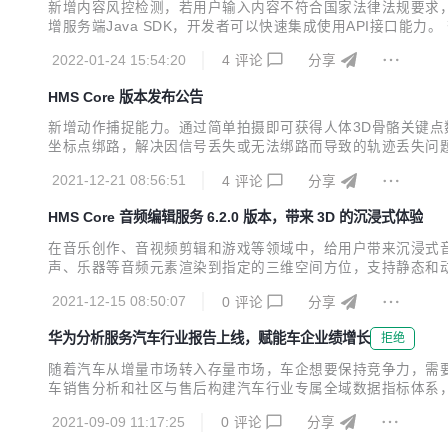
新增内容风控检测，若用户输入内容不符合国家法律法规要求，风
增服务端Java SDK，开发者可以快速集成使用API接口能
度，实现非线性变速； 新增裁剪功能，支持修改图片、视频尺寸
2022-01-24 15:54:20
4
评论
分享
求自定义使用界面。 查看详情>> 提供将拍摄图...
HMS Core 版本发布公告
新增动作捕捉能力。通过简单拍摄即可获得人体3D骨骼关键点数
坐标点绑路，解决因信号丢失或无法绑路而导致的轨迹丢失问题。 
根据个人喜好自定义使用界面； 原子能力SDK新增AI剪辑能力
2021-12-21 08:56:51
4
评论
分享
色列、摩洛哥、梵蒂冈4个国家/地区。 查...
HMS Core 音频编辑服务 6.2.0 版本，带来 3D 的沉浸式体验
在音乐创作、音视频剪辑和游戏等领域中，给用户带来沉浸式音
声、乐器等音频元素渲染到指定的三维空间方位，支持静态和动
战 1. 开发准备 开发者提前准备音乐素材，MP3格式最佳。其他音频格式
2021-12-15 08:50:07
0
评论
分享
{ repo...
华为分析服务汽车行业报告上线，赋能车企业绩增长
拒绝
随着汽车从增量市场转入存量市场，车企想要保持竞争力，需要
车销售分析和社区与售后构建汽车行业专属全域数据指标体系，
板，实时掌握关键运营指标 注册、新增、活跃、付费用户数
2021-09-09 11:17:25
0
评论
分享
布和商城收入，帮助运营人员实时了解APP内车主绑定的车型分