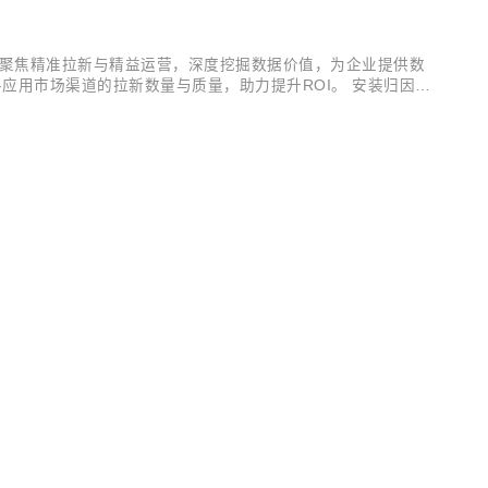
，聚焦精准拉新与精益运营，深度挖掘数据价值，为企业提供数
应用市场渠道的拉新数量与质量，助力提升ROI。 安装归因功
准触达。 新增快应用SDK，满足企业对用户行为跨平台统一