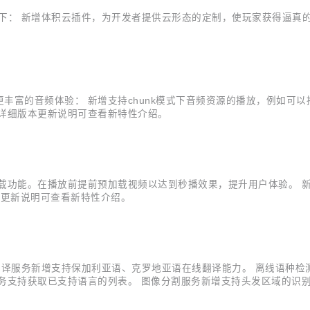
更如下： 新增体积云插件，为开发者提供云形态的定制，使玩家获得逼真
供更丰富的音频体验： 新增支持chunk模式下音频资源的播放，例如可
详细版本更新说明可查看新特性介绍。
播预加载功能。在播放前提前预加载视频以达到秒播效果，提升用户体验。
本更新说明可查看新特性介绍。
文本翻译服务新增支持保加利亚语、克罗地亚语在线翻译能力。 离线语种
务支持获取已支持语言的列表。 图像分割服务新增支持头发区域的识别