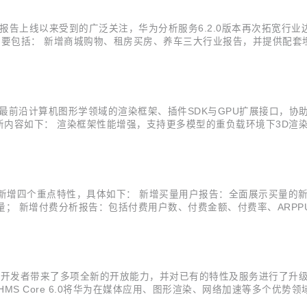
报告上线以来受到的广泛关注，华为分析服务6.2.0版本再次拓宽行
点主要包括： 新增商城购物、租房买房、养车三大行业报告，并提供配
持事件内参数的归因，准确还原各事件参数对目标转化事件的贡献分布
分布卡片，...
CG Kit”）提供最前沿计算机图形学领域的渲染框架、插件SDK与GPU扩
要更新内容如下： 渲染框架性能增强，支持更多模型的重负载环境下3D渲
真、高效的雾渲染能力； 新增TAA抗锯齿插件，提供高性能、高画质
为分析服务新增四个重点特性，具体如下： 新增买量用户报告：全面展示买
质量； 新增付费分析报告：包括付费用户数、付费金额、付费率、ARP
，支持48小时实时流事件对比，可实时查看各渠道、各省份的新增与活跃用
应用开发者带来了多项全新的开放能力，并对已有的特性及服务进行了升级。目前
MS Core 6.0将华为在媒体应用、图形渲染、网络加速等多个优
、声音事件检测等插件，帮助开发者解决音视频应用开发难、功耗压力大的痛点。在