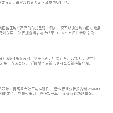
该参数设置，来实现搜索特定区域或国家的地点。
使地图该区域以高亮的形式呈现。例如，您可以通过热力图功能展
划方案； 路径规划请求响应结果中，Route属性新增字段，
曲等）和5种高级音效（绝美人声、空灵轻音、3D旋转、超重低
造用户专属音效。 详细版本更新说明可查看新特性介绍。
路跟踪，提高埋点效率与准确性； 游戏行业分析报告新增MMO
帮助定位用户卸载根因，降低卸载率； 画像标签功能增强。上
起始事件或结束事件的行为路径，了解用户的App使用习惯，寻