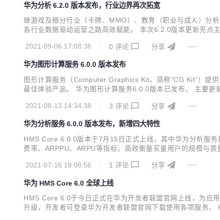
华为分析 6.2.0 版本发布，行业边界再次拓宽
继游戏及细分行业（卡牌、MMO）、教育（职业与成人）分析
各行业数据驱动运营之路高效赋能。 本次6.2.0版本更新亮
华为应用市场活动管理，用户触达更加精准。 事件归因分析支
2021-09-06 17:08:36
0
评论
分享
属性，用户分析更加多样化。 付费分析和买量分析报告新增属性
华为图形计算服务 6.0.0 版本发布
图形计算服务（Computer Graphics Kit，简称“
最佳体验产品。 华为图形计算服务6.0.0版本已发布， 主
流体插件，更接近真实的液体形态； 新增体积雾插件，提供逼
2021-08-13 14:34:38
3
评论
分享
华为分析服务 6.0.0 版本发布，新增四大特性
HMS Core 6.0.0版本于7月15日正式上线，其中华
费率、ARPPU、ARPU等指标，高效衡量买量用户的规模与
情况； 新增实时概览：基于ClickHouse重构实时概览
2021-07-16 18:08:56
1
评论
分享
与城市分布、数据导出功能支持按事件进行筛选...
华为 HMS Core 6.0 全球上线
HMS Core 6.0于今日正式在华为开发者联盟官网上线，为
升级，开发者可登录华为开发者联盟官网下载使用各项服务。 H
（AV Pipeline Kit），通过音视频开发框架及视频超分