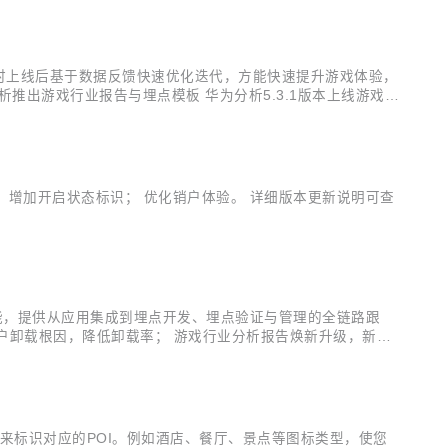
时上线后基于数据反馈快速优化迭代，方能快速提升游戏体验，
出游戏行业报告与埋点模板 华为分析5.3.1版本上线游戏行
系统玩法监控、玩家及付费情况分析。 核心指标看板 将运营
整，增加开启状态标识； 优化销户体验。 详细版本更新说明可查
功能，提供从应用集成到埋点开发、埋点验证与管理的全链路跟
户卸载根因，降低卸载率； 游戏行业分析报告焕新升级，新增
前所在区域、近七天到过的城市、沉默天数”等数十个标签，助
图标来标识对应的POI。例如酒店、餐厅、景点等图标类型，使您