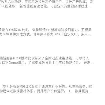
EI Ads功能，实现精准投放高价值用户，提升广告效率； 新
效保护人脸隐私； 新增曲线变速功能，可自定义调整视频播放速
子能力SDK的集成方式，可自定义UI，开发者能根据App需
力iOS版本上线。 查看详情>> 新增道路吸附能力。可根据
力SDK两种集成方式，其中原子能力SDK可自定义UI，用户能
 查看详情>> REST新增划船运动记录； 新增支持加拿大、以
辑服务6.2.0版本此次带来了空间动态渲染功能，可以将人
以下Demo演示，了解集成效果并上手实验功能特性。 开发实
级build.gradle里配置Maven仓地址： buildscript
华为分析服务6.2.0版本上线汽车行业报告，从车辆服务、购
建全域数据指标体系，提升用户价值运营。 1、 数据概览看
体运营情况。同时数据概览看板可视化呈现的两个数据：车型分