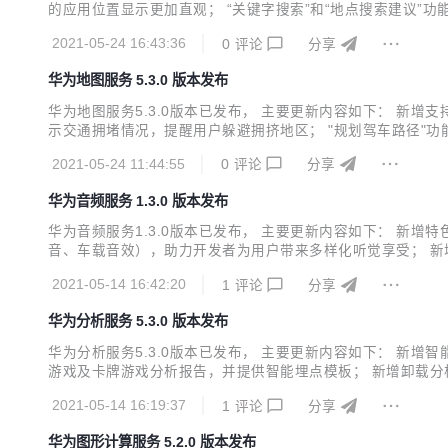
的应用位置显示更加直观； “关键字搜索”和“地点搜索建议
2021-05-24 16:43:36
0
评论
分享
华为地图服务 5.3.0 版本发布
华为地图服务5.3.0版本已发布， 主要更新内容如下： 
示交通拥堵情况，提醒用户躲避拥挤地区； "规划驾车路径"功
可以更丰富的描述该路段是否有阶梯； 新增支持设置Petal Ma
2021-05-24 11:44:55
0
评论
分享
华为音频服务 1.3.0 版本发布
华为音频服务1.3.0版本已发布， 主要更新内容如下： 新
音、车载音效），助力开发者为用户带来多样化听觉享受； 新
2021-05-14 16:42:20
1
评论
分享
华为分析服务 5.3.0 版本发布
华为分析服务5.3.0版本已发布， 主要更新内容如下： 新
游戏及卡牌游戏分析报告，并提供智能埋点模板； 新增卸载分
线“设备价格、当前所在区域、近七天到过的城市、沉默天数”
2021-05-14 16:19:37
1
评论
分享
找最优转化路径。 详细版本更新说明可查看新特性介绍。
华为图形计算服务 5.2.0 版本发布