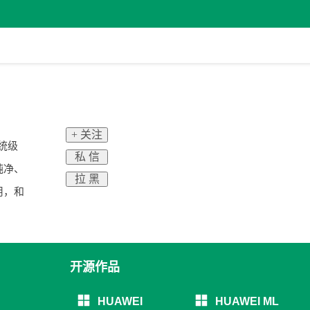
+ 关注
系统级
私 信
纯净、
拉 黑
用，和
开源作品
HUAWEI
HUAWEI ML