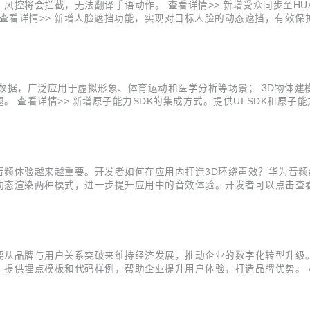
控将会拦截，无法翻译手语动作。 查看详情>> 新增受众同步至HUAW
力。 查看详情>> 新增人脸遮挡功能，实现对目标人脸的动态遮挡，有
。 查看详情>> 新增单麦降噪功能，满足用户个性化使用需求； 新增原
据，广泛应用于虚拟形象、体育运动和医学分析等场景； 3D物体建模能
查看详情>> 新增原子能力SDK的集成方式。提供UI SDK和原子能
，提供人像复活、人物追踪、专属滤镜、AI着色、一键染发5个AI能力。
频体验越来越重要。开发者如何在应用内打造3D环绕声效？华为音频编
态渲染两种模式，进一步提升应用中的音效体验。开发者可以点击查看
请参考“2.4”步骤转换，视频格式请参考“2.5”步骤进行音频提取。 1.1项目
从品牌与用户关系突破来维持经济发展，推动企业的数字化转型升级。 
提供埋点模板和代码样例，帮助企业提升用户体验，打造品牌优势。 构
都是最基本的运营指标，加入数据概览看板，便于运营人员清晰了解整
布现状及营收情况...