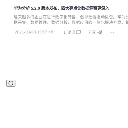
华为分析 5.2.0 版本发布，四大亮点让数据洞察更深入
越来越多的企业在进行数字化转型、倡导数据驱动运营。华为分
据采集、数据管理、数据分析、数据应用的一体化解决方案，提
能升级，智能区分买量用户与自然量用户，支持追踪用户安装来
2021-03-03 19:57:48
1
评论
分享
分析的需求。 一、新增渠道分析，甄别渠道拉新质量 随着移动应