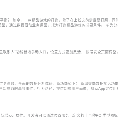
响平衡？ 如今，一款精品游戏的打造，除了在上线之前需反复打磨，同
型，通过数据驱动业务运营，成为打造精品游戏的必要条件。 华为分析推
以及对应的埋点模板和代码样例。报告分为三个部分：核心指标看板、
前的数据表现，...
添加紧急联系人”功能新增手动入口，设置方式更加灵活； 帐号安全页面调
业提供更高效、全面的数据分析体验。新功能如下： 新增智能数据接入
户卸载前的高频事件、行为路径，提供卸载用户画像，帮助App定位用
采集、数据分析与应用环节； 新增画像标签功能，上线“设备价格、当
定起始事件或结...
I对象新增icon属性。开发者可以通过位置服务已定义的上百种POI类型