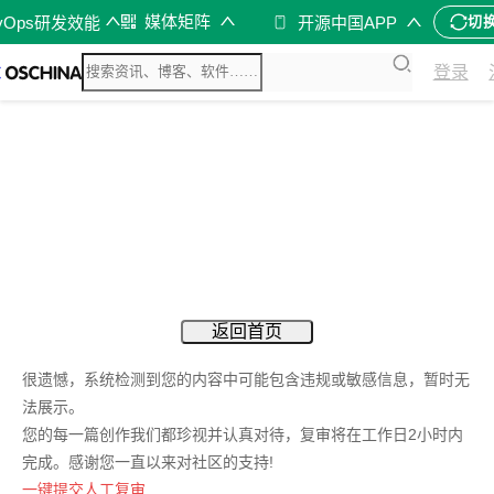
媒体矩阵
vOps研发效能
开源中国APP
切
登录
返回首页
很遗憾，系统检测到您的内容中可能包含违规或敏感信息，暂时无
法展示。
您的每一篇创作我们都珍视并认真对待，复审将在工作日2小时内
完成。感谢您一直以来对社区的支持!
一键提交人工复审