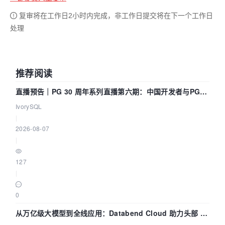
复审将在工作日2小时内完成，非工作日提交将在下一个工作日
处理
推荐阅读
直播预告｜PG 30 周年系列直播第六期：中国开发者与PG内
核——我们改得动吗？我们贡献了什么？
IvorySQL
|
2026-08-07
|
127
|
0
从万亿级大模型到全线应用：Databend Cloud 助力头部 AI