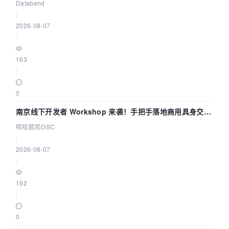
企业构建全链路 Trace 数据管道
Databend
|
2026-08-07
|
163
|
0
南京线下开发者 Workshop 来袭！手把手落地商用具身交互
智能 Agent 应用
哈哈欧尼OSC
|
2026-08-07
|
192
|
0