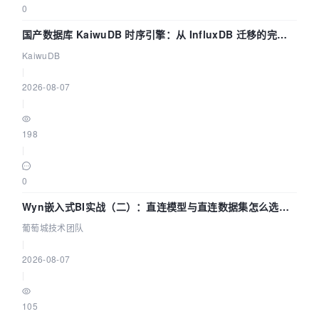
0
国产数据库 KaiwuDB 时序引擎：从 InfluxDB 迁移的完整
技术路径
KaiwuDB
|
2026-08-07
|
198
|
0
Wyn嵌入式BI实战（二）：直连模型与直连数据集怎么选，
参数为什么不生效？| 葡萄城技术团队
葡萄城技术团队
|
2026-08-07
|
105