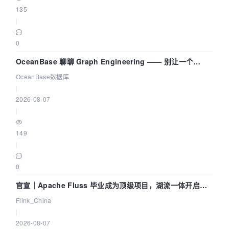
135
|
0
OceanBase 聊聊 Graph Engineering —— 别让一个
Agent 既当运动员又
OceanBase数据库
|
2026-08-07
|
149
|
0
官宣｜Apache Fluss 毕业成为顶级项目，湖流一体开启
Agentic Lake 全面实时化时代
Flink_China
|
2026-08-07