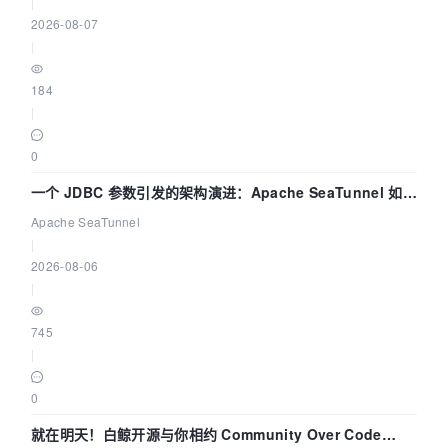
|
2026-08-07
|
184
|
0
一个 JDBC 参数引发的架构演进：Apache SeaTunnel 如何
解决数据同步中的“定时 Flush”难题
Apache SeaTunnel
|
2026-08-06
|
745
|
0
就在明天！白鲸开源与你相约 Community Over Code