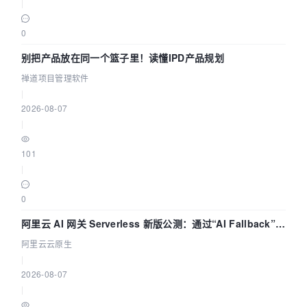
|
0
别把产品放在同一个篮子里！读懂IPD产品规划
禅道项目管理软件
|
2026-08-07
|
101
|
0
阿里云 AI 网关 Serverless 新版公测：通过“AI Fallback”与
拓扑可视化构建 AI 流量治理底座
阿里云云原生
|
2026-08-07
|