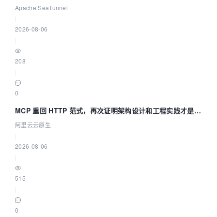
Asia 2026 主题演讲！
Apache SeaTunnel
|
2026-08-06
|
208
|
0
MCP 重回 HTTP 范式，再次证明架构设计和工程实践才是稀
缺资源
阿里云云原生
|
2026-08-06
|
515
|
0