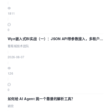
|
1811
|
0
Wyn嵌入式BI实战（一）：JSON API带参数接入，多租户数
据源配置指南 | 葡萄城技术团队
葡萄城技术团队
|
2026-08-07
|
126
|
0
如何给 AI Agent 挑一个靠谱的解析工具？
颖欣