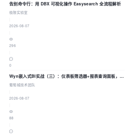
告别命令行：用 DBX 可视化操作 Easysearch 全流程解析
极限实验室
|
2026-08-07
|
296
|
0
Wyn嵌入式BI实战（三）：仪表板筛选器+报表查询面板，参
数联动全闭环
葡萄城技术团队
|
2026-08-07
|
88
|