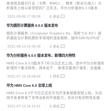
营。 1、 数据概览看板，实时掌握关键运营指标 注册、新
继游戏及细分行业（卡牌、MMO）、教育（职业与成人）分
增、活跃、付费用户数都是最基本的运营指标，加入数据概览
析报告上线以来受到的广泛关注，华为分析服务6.2.0版本再
看板，便于运营人员清晰了解整体运营情况。同时数据概览看
次拓宽行业边界，携商城购物、租房买房、养车三大行业报告
板可视化呈现的两个数据：车型分布和商城收入，帮助运营人
2021-09-06 17:08:36
0
评论
强势来袭，为各行业数据驱动运营之路高效赋能。 本次6.2.0
员实时了解APP内车主绑定的车型分布现状及营收情况...
版本更新亮点主要包括： 新增商城购物、租房买房、养车三大
华为图形计算服务 6.0.0 版本发布
行业报告，并提供配套埋点模板，数据上报与分析一站式解
决。 受众群体支持同步至华为应用市场活动管理，用户触达更
图形计算服务（Computer Graphics Kit，简称“CG Kit”）提
加精准。 事件归因分析支持事件内参数的归因，准确还原各事
供最前沿计算机图形学领域的渲染框架、插件SDK与GPU扩展
件参数对目标转化事件的贡献分布。 智能数据接入新增云侧接
接口，协助开发者挖掘硬件极限性能，大幅降低开发难度，使
入能力，支持按需导入自定义用户属性，用户分析更加多样
2021-08-13 14:34:38
3
评论
开发者创造最佳体验产品。 华为图形计算服务6.0.0版本已发
化。 付费分析和买量分析报告新增属性分布卡片，...
布， 主要更新内容如下： 渲染框架性能增强，支持更多模型
华为分析服务 6.0.0 版本发布，新增四大特性
的重负载环境下3D渲染； 新增骨骼动画插件特性，使游戏角
色的动作更真实； 新增流体插件，更接近真实的液体形态；
HMS Core 6.0.0版本于7月15日正式上线，其中华为分析服务
新增体积雾插件，提供逼真、高效的雾渲染能力； 新增TAA抗
新增四个重点特性，具体如下： 新增买量用户报告：全面展示
锯齿插件，提供高性能、高画质、低功耗的抗锯齿算法。 详细
买量的新增用户、活跃用户、付费用户、付费金额、留存情
版本更新说明可查看新特性介绍
2021-07-16 18:08:56
1
评论
况，以及付费率、ARPPU、ARPU等指标，高效衡量买量用户
的规模与质量； 新增付费分析报告：包括付费用户数、付费金
华为 HMS Core 6.0 全球上线
额、付费率、ARPPU、ARPU等指标及每日明细，方便您全览
或下钻分析用户付费情况； 新增实时概览：基于ClickHouse
HMS Core 6.0于今日正式在华为开发者联盟官网上线，为应
重构实时概览，支持48小时实时流事件对比，可实时查看各渠
用开发者带来了多项全新的开放能力，并对已有的特性及服务
道、各省份的新增与活跃用户数、运营活动的实时参与情况
进行了升级。目前，用户设备内置的HMS Core 6.0 APK已全
等； 受众分析报告增强：支持省份与城市分布、数据导出功能
2021-07-15 16:15:01
0
评论
面完成更新升级，开发者可登录华为开发者联盟官网下载使用
支持按事件进行筛选...