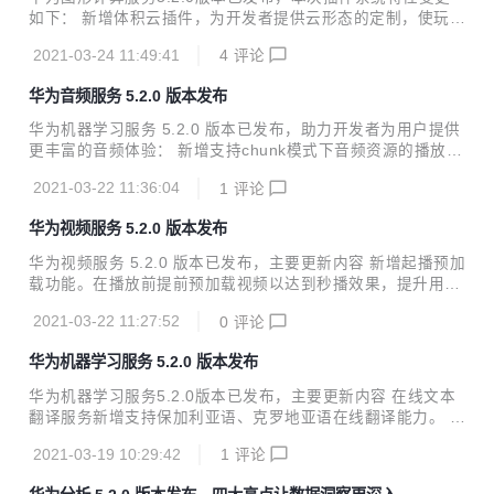
过的城市、沉默天数”等数十个标签，助力洞察用户特征与精
如下： 新增体积云插件，为开发者提供云形态的定制，使玩家
准营销； 路径分析支持查看特定起始事件或结束事件的行为路
获得逼真的渲染结果并在云中进行穿梭。 详细版本更新说明可
径，了解用户的App使用习惯，寻找最优转化路径。 详细版本
2021-03-24 11:49:41
4
评论
查看新特性介绍。
更新说明可查看新特性介绍。
华为音频服务 5.2.0 版本发布
华为机器学习服务 5.2.0 版本已发布，助力开发者为用户提供
更丰富的音频体验： 新增支持chunk模式下音频资源的播放，
例如可以播放网盘在线资源内的音频文件。 新增支持播放打包
2021-03-22 11:36:04
1
评论
在APK内的音频文件，可广泛应用于播放特殊音效、背景音乐
等场景。 详细版本更新说明可查看新特性介绍。
华为视频服务 5.2.0 版本发布
华为视频服务 5.2.0 版本已发布，主要更新内容 新增起播预加
载功能。在播放前提前预加载视频以达到秒播效果，提升用户
体验。 新增直播功能。支持支持低延时直播视频播放，可广泛
2021-03-22 11:27:52
0
评论
应用于教育等直播领域。 支持视频内嵌多音轨、多字幕切换。
详细版本更新说明可查看新特性介绍。
华为机器学习服务 5.2.0 版本发布
华为机器学习服务5.2.0版本已发布，主要更新内容 在线文本
翻译服务新增支持保加利亚语、克罗地亚语在线翻译能力。 离
线语种检测服务新增支持波斯语、拉脱维亚语、高棉语离线语
2021-03-19 10:29:42
1
评论
种检测能力。 实时语音识别服务、音频文件转写服务、实时语
音转写服务支持获取已支持语言的列表。 图像分割服务新增支