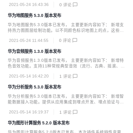
OI类型图标来标识对应的POI。例如酒店、餐厅、景点等图标
市、沉默天数”等数十个标签，助力多维度、深度洞察用户特
2021-05-24 16:43:36
0
评论
类型，使您的应用位置显示更加直观； “关键字搜索”和“地点
征与精准营销； 路径分析支持查看特定起始事件或结...
搜索建议”功能新增支持多个国家码解析。当用户业务覆盖多
华为地图服务 5.3.0 版本发布
个国家时，可以通过该参数设置，来实现搜索特定区域或国家
的地点。
华为地图服务5.3.0版本已发布， 主要更新内容如下： 新增支
持热力图图层绘制功能。以不同颜色标识地图上的点，这些点
的集合使地图该区域以高亮的形式呈现。例如，您可以通过热
2021-05-24 11:44:55
0
评论
力图功能展示交通拥堵情况，提醒用户躲避拥挤地区； "规划
驾车路径"功能中，新增支持距离优先、避免轮渡的规则，可
华为音频服务 1.3.0 版本发布
以更加合理的设置路径规划方案； 路径规划请求响应结果中，
Route属性新增字段，可以更丰富的描述该路段是否有阶梯；
华为音频服务1.3.0版本已发布， 主要更新内容如下： 新增特
新增支持设置Petal Maps Logo的位置，开发者可以根据需要
色音效功能。支持11种常规典型音效（流行、古典、摇滚、爵
调整Logo的显示位置。
士、舞曲等）和5种高级音效（绝美人声、空灵轻音、3D旋
2021-05-14 16:42:20
1
评论
转、超重低音、车载音效），助力开发者为用户带来多样化听
觉享受； 新增均衡器设置。支持10段均衡开放设置，可自定
华为分析服务 5.3.0 版本发布
义调节各频段音量，打造用户专属音效。 详细版本更新说明可
查看新特性介绍。
华为分析服务5.3.0版本已发布， 主要更新内容如下： 新增智
能数据接入功能。提供从应用集成到埋点开发、埋点验证与管
理的全链路跟踪，提高埋点效率与准确性； 游戏行业分析报告
2021-05-14 16:19:37
1
评论
新增MMO游戏及卡牌游戏分析报告，并提供智能埋点模板；
新增卸载分析报告。洞察用户卸载前的高频事件、行为路径，
华为图形计算服务 5.2.0 版本发布
提供卸载用户画像，帮助定位用户卸载根因，降低卸载率； 画
像标签功能增强。上线“设备价格、当前所在区域、近七天到
华为图形计算服务5.2.0版本已发布，本次插件系统特性变更