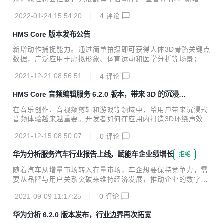
众同步至HUAWEI Ads功能，实现精准投放高价值用户，提升
2022-01-24 15:54:20
4
评论
广告效率； 新增服务端Java SDK，开发者可以快速集成使用
API接口能力。 查看详情>> 新增人脸遮挡功能，实现对目标
HMS Core 版本发布公告
人脸的动态遮挡，有效保护人脸隐私； 新增曲线变速功能，可
自定义调整视频播放速度，实现非线性变速； 新增裁剪功能，
新增动作捕捉能力。通过简单拍摄即可获得人体3D骨骼关键点
支持修改图片、视频尺寸。 查看详情>> 新增单麦降噪功能，
数据，广泛应用于虚拟形象、体育运动和医学分析等场景； 3
满足用户个性化使用需求； 新增原子能力SDK的集成方式，
D物体建模能力iOS版本上线。 查看详情>> 新增道路吸附能
可自定义UI，开发者能根据App需求自定义使用界面。 查看详
2021-12-21 08:56:51
4
评论
力。可根据坐标点绑路，解决因信号丢失或无法绑路而导致的
情>> 提供将拍摄图...
轨迹丢失问题。 查看详情>> 新增原子能力SDK的集成方式。
HMS Core 音频编辑服务 6.2.0 版本，带来 3D 的沉浸式
提供UI SDK和原子能力SDK两种集成方式，其中原子能力SD
体验
K可自定义UI，用户能根据个人喜好自定义使用界面； 原子能
在音乐创作、音视频剪辑和游戏等领域中，给用户带来沉浸式
力SDK新增AI剪辑能力，提供人像复活、人物追踪、专属滤
音频体验越来越重要。开发者如何在应用内打造3D环绕声效？
镜、AI着色、一键染发5个AI能力。 查看详情>> REST新增划
华为音频编辑服务6.2.0版本此次带来了空间动态渲染功能，
船运动记录； 新增支持加拿大、以色列、摩洛哥、梵蒂冈4个
2021-12-15 08:50:07
0
评论
可以将人声、乐器等音频元素渲染到指定的三维空间方位，支
国家/地区。 查...
持静态和动态渲染两种模式，进一步提升应用中的音效体验。
华为分析服务汽车行业报告上线，赋能车企业绩增长
拒绝
开发者可以点击查看以下Demo演示，了解集成效果并上手实
验功能特性。 开发实战 1. 开发准备 开发者提前准备音乐素
随着汽车从增量市场转入存量市场，车企想要保持竞争力，需
材，MP3格式最佳。其他音频格式请参考“2.4”步骤转换，视
要从品牌与用户关系突破来维持经济发展，推动企业的数字化
频格式请参考“2.5”步骤进行音频提取。 1.1项目级build.gradl
转型升级。 华为分析服务6.2.0版本上线汽车行业报告，从车
e里配置Maven仓地址： buildscript { repo...
2021-09-09 11:17:25
0
评论
辆服务、购车销售分析和社区与售后构建汽车行业专属全域数
据指标体系，提供埋点模板和代码样例，帮助企业提升用户体
华为分析 6.2.0 版本发布，行业边界再次拓宽
验，打造品牌优势。 构建全域数据指标体系，提升用户价值运