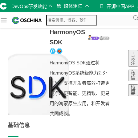
媒体矩阵
DevOps研发效能
开源中国APP
HarmonyOS
SDK
+
关
HarmonyOS SDK通过将
注
私
HarmonyOS系统级能力对外
信
开放，支撑开发者高效打造更
拉
黑
纯净、更智能、更精致、更易
用的鸿蒙原生应用，和开发者
共同成长。
基础信息