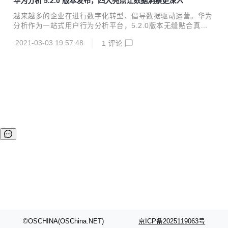
华为分析 5.2.0 版本发布，四大亮点让数据洞察更深入
持头发区域的识别。 详细版本更新说明可查看新特性介绍
越来越多的企业在进行数字化转型、倡导数据驱动运营。华为
分析作为一站式用户行为分析平台，5.2.0版本无缝贴合真实
业务场景，聚焦精准拉新与精益运营，深度挖掘数据价值，为
2021-03-03 19:57:48
1
评论
企业提供数据采集、数据管理、数据分析、数据应用的一体化
解决方案，提升企业效益。 新版本亮点主要包括： 新增渠道
分析报告，全面衡量各应用市场渠道的拉新数量与质量，助力
提升ROI。 安装归因功能升级，智能区分买量用户与自然量用
户，支持追踪用户安装来源，助力精准拉新。 上线丰富的画像
标签，全面支撑用户分层运营与精准触达。 新增快应用SD
K，满足企业对用户行为跨平台统一分析的需求。 一、新增渠
道分析，甄别渠道拉新质量 随着移动应用市场的竞...
©OSCHINA(OSChina.NET)
京ICP备2025119063号