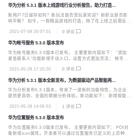
各项服务。 HMS Core 6.0将华为在媒体应用、图形渲染、网
华为分析 5.3.1 版本上线游戏行业分析报告，助力打造精
络加速等多个优势领域的先进技术进一步开放。在媒体领域，
品游戏
新增了多媒体管线服务（AV Pipeline Kit），通过音视频开发
新用户7日留存如何？新玩法是否受玩家欢迎？新职业是否影
框架及视频超分、声音事件检测等插件，帮助开发者解决音视
响平衡？ 如今，一款精品游戏的打造，除了在上线之前需反复
频应用开发难、功耗压力大的痛点。在图形领域开放了3D建模
打磨，同时上线后基于数据反馈快速优化迭代，方能快速提升
能力（3D Modeling Kit），为开发者提供基于AI...
2021-07-08 20:07:01
0
评论
游戏体验，延长游戏生命周期。挖掘运营数据价值，构建丰富
的数据分析模型，通过数据驱动业务运营，成为打造精品游戏
华为帐号服务 5.3.0 版本发布
的必要条件。 华为分析推出游戏行业报告与埋点模板 华为分
析5.3.1版本上线游戏行业分析报告，提供完整的MMO、卡牌
华为帐号服务5.3.0版本已发布， 主要更新内容如下： “添加
类游戏的指标体系搭建，以及对应的埋点模板和代码样例。报
紧急联系人”功能新增手动入口，设置方式更加灵活； 帐号安
告分为三个部分：核心指标看板、系统玩法监控、玩家及付费
全页面调整，增加开启状态标识； 优化销户体验。 详细版本
情况分析。 核心指标看板 将运营人员最关心的数据加入核心
2021-05-28 17:20:20
0
评论
更新说明可查看新特性介绍
指标看板，可以一目了然地掌握游戏当前的数据表现，...
华为分析 5.3.1 版本全新发布，为数据驱动产品智能再添
动力！
华为分析发布5.3.1版本，带来了一波新的功能特性，为企业
提供更高效、全面的数据分析体验。新功能如下： 新增智能数
据接入功能，提供从应用集成到埋点开发、埋点验证与管理的
2021-05-28 14:06:53
1
评论
全链路跟踪，极大提高埋点效率与准确性； 新增卸载分析报
告，洞察用户卸载前的高频事件、行为路径，提供卸载用户画
华为位置服务 5.3.0 版本发布
像，帮助App定位用户卸载根因，降低卸载率； 游戏行业分析
报告焕新升级，新增MMO、卡牌分析报告，并提供智能埋点
华为位置服务5.3.0版本已发布， 主要更新内容如下： POI对
模板，一站式打通数据采集、数据分析与应用环节； 新增画像
象新增icon属性。开发者可以通过位置服务已定义的上百种P
标签功能，上线“设备价格、当前所在区域、近七天到过的城