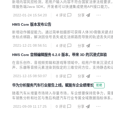
新增内容风控检测，若用户输入内容不符合国家法律法规要求，风
增服务端Java SDK，开发者可以快速集成使用API接口能
度，实现非线性变速； 新增裁剪功能，支持修改图片、视频尺寸
2022-01-24 15:54:20
4
评论
分享
求自定义使用界面。 查看详情>> 提供将拍摄图...
HMS Core 版本发布公告
新增动作捕捉能力。通过简单拍摄即可获得人体3D骨骼关键点数
坐标点绑路，解决因信号丢失或无法绑路而导致的轨迹丢失问题。 
根据个人喜好自定义使用界面； 原子能力SDK新增AI剪辑能力
2021-12-21 08:56:51
4
评论
分享
色列、摩洛哥、梵蒂冈4个国家/地区。 查...
HMS Core 音频编辑服务 6.2.0 版本，带来 3D 的沉浸式体验
在音乐创作、音视频剪辑和游戏等领域中，给用户带来沉浸式音
声、乐器等音频元素渲染到指定的三维空间方位，支持静态和动
战 1. 开发准备 开发者提前准备音乐素材，MP3格式最佳。其他音频格式
2021-12-15 08:50:07
0
评论
分享
{ repo...
华为分析服务汽车行业报告上线，赋能车企业绩增长
拒绝
随着汽车从增量市场转入存量市场，车企想要保持竞争力，需要
车销售分析和社区与售后构建汽车行业专属全域数据指标体系，
板，实时掌握关键运营指标 注册、新增、活跃、付费用户数
2021-09-09 11:17:25
0
评论
分享
布和商城收入，帮助运营人员实时了解APP内车主绑定的车型分