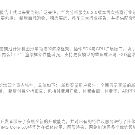
报告上线以来受到的广泛关注，华为分析服务6.2.0版本再次拓宽行
点主要包括： 新增商城购物、租房买房、养车三大行业报告，并提供配
持事件内参数的归因，准确还原各事件参数对目标转化事件的贡献分布
分布卡片，...
CG Kit”）提供最前沿计算机图形学领域的渲染框架、插件SDK与GPU扩
要更新内容如下： 渲染框架性能增强，支持更多模型的重负载环境下3D渲
真、高效的雾渲染能力； 新增TAA抗锯齿插件，提供高性能、高画质
为分析服务新增四个重点特性，具体如下： 新增买量用户报告：全面展示买
质量； 新增付费分析报告：包括付费用户数、付费金额、付费率、ARP
，支持48小时实时流事件对比，可实时查看各渠道、各省份的新增与活跃用
应用开发者带来了多项全新的开放能力，并对已有的特性及服务进行了升级。目前
MS Core 6.0将华为在媒体应用、图形渲染、网络加速等多个优
、声音事件检测等插件，帮助开发者解决音视频应用开发难、功耗压力大的痛点。在