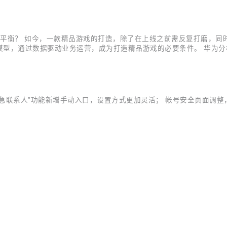
响平衡？ 如今，一款精品游戏的打造，除了在上线之前需反复打磨，同
型，通过数据驱动业务运营，成为打造精品游戏的必要条件。 华为分析推
以及对应的埋点模板和代码样例。报告分为三个部分：核心指标看板、
前的数据表现，...
添加紧急联系人”功能新增手动入口，设置方式更加灵活； 帐号安全页面调