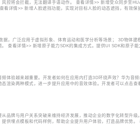
控将会拦截，无法翻译手语动作。 查看详情>> 新增受众同步至HUAW
力。 查看详情>> 新增人脸遮挡功能，实现对目标人脸的动态遮挡，有
。 查看详情>> 新增单麦降噪功能，满足用户个性化使用需求； 新增原
据，广泛应用于虚拟形象、体育运动和医学分析等场景； 3D物体建模能
查看详情>> 新增原子能力SDK的集成方式。提供UI SDK和原子能
，提供人像复活、人物追踪、专属滤镜、AI着色、一键染发5个AI能力。
频体验越来越重要。开发者如何在应用内打造3D环绕声效？华为音频编
态渲染两种模式，进一步提升应用中的音效体验。开发者可以点击查看
请参考“2.4”步骤转换，视频格式请参考“2.5”步骤进行音频提取。 1.1项目
从品牌与用户关系突破来维持经济发展，推动企业的数字化转型升级。 
提供埋点模板和代码样例，帮助企业提升用户体验，打造品牌优势。 构
都是最基本的运营指标，加入数据概览看板，便于运营人员清晰了解整
布现状及营收情况...