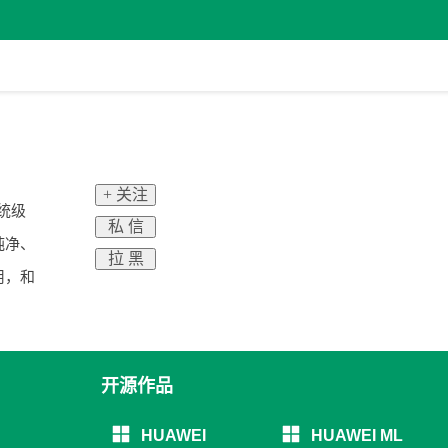
+ 关注
系统级
私 信
纯净、
拉 黑
用，和
开源作品
HUAWEI
HUAWEI ML