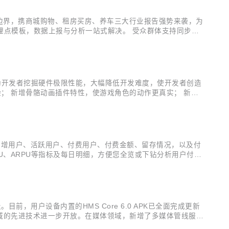
业边界，携商城购物、租房买房、养车三大行业报告强势来袭，为
套埋点模板，数据上报与分析一站式解决。 受众群体支持同步至
。 智能数据接入新增云侧接入能力，支持按需导入自定义用户
展接口，协助开发者挖掘硬件极限性能，大幅降低开发难度，使开发者创造
染； 新增骨骼动画插件特性，使游戏角色的动作更真实； 新增
、低功耗的抗锯齿算法。 详细版本更新说明可查看新特性介绍
量的新增用户、活跃用户、付费用户、付费金额、留存情况，以及付
PU、ARPU等指标及每日明细，方便您全览或下钻分析用户付费
户数、运营活动的实时参与情况等； 受众分析报告增强：支持省份
，用户设备内置的HMS Core 6.0 APK已全面完成更新
势领域的先进技术进一步开放。在媒体领域，新增了多媒体管线服务
图形领域开放了3D建模能力（3D Modeling Kit），为开