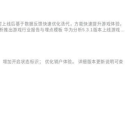
时上线后基于数据反馈快速优化迭代，方能快速提升游戏体验，
出游戏行业报告与埋点模板 华为分析5.3.1版本上线游戏行
系统玩法监控、玩家及付费情况分析。 核心指标看板 将运营
整，增加开启状态标识； 优化销户体验。 详细版本更新说明可查