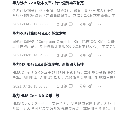
华为分析 6.2.0 版本发布，行业边界再次拓宽
继游戏及细分行业（卡牌、MMO）、教育（职业与成人）分析
各行业数据驱动运营之路高效赋能。 本次6.2.0版本更新亮
华为应用市场活动管理，用户触达更加精准。 事件归因分析支
2021-09-06 17:08:36
0
评论
分享
属性，用户分析更加多样化。 付费分析和买量分析报告新增属性
华为图形计算服务 6.0.0 版本发布
图形计算服务（Computer Graphics Kit，简称“
最佳体验产品。 华为图形计算服务6.0.0版本已发布， 主
流体插件，更接近真实的液体形态； 新增体积雾插件，提供逼
2021-08-13 14:34:38
3
评论
分享
华为分析服务 6.0.0 版本发布，新增四大特性
HMS Core 6.0.0版本于7月15日正式上线，其中华
费率、ARPPU、ARPU等指标，高效衡量买量用户的规模与
情况； 新增实时概览：基于ClickHouse重构实时概览
2021-07-16 18:08:56
1
评论
分享
与城市分布、数据导出功能支持按事件进行筛选...
华为 HMS Core 6.0 全球上线
HMS Core 6.0于今日正式在华为开发者联盟官网上线，为
升级，开发者可登录华为开发者联盟官网下载使用各项服务。 H
（AV Pipeline Kit），通过音视频开发框架及视频超分