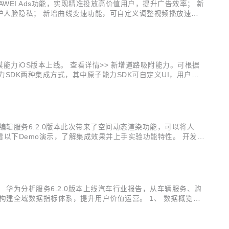
EI Ads功能，实现精准投放高价值用户，提升广告效率； 新
效保护人脸隐私； 新增曲线变速功能，可自定义调整视频播放速
子能力SDK的集成方式，可自定义UI，开发者能根据App需
力iOS版本上线。 查看详情>> 新增道路吸附能力。可根据
力SDK两种集成方式，其中原子能力SDK可自定义UI，用户能
 查看详情>> REST新增划船运动记录； 新增支持加拿大、以
辑服务6.2.0版本此次带来了空间动态渲染功能，可以将人
以下Demo演示，了解集成效果并上手实验功能特性。 开发实
级build.gradle里配置Maven仓地址： buildscript
华为分析服务6.2.0版本上线汽车行业报告，从车辆服务、购
建全域数据指标体系，提升用户价值运营。 1、 数据概览看
体运营情况。同时数据概览看板可视化呈现的两个数据：车型分