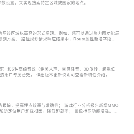
该参数设置，来实现搜索特定区域或国家的地点。
使地图该区域以高亮的形式呈现。例如，您可以通过热力图功能展
划方案； 路径规划请求响应结果中，Route属性新增字段，
曲等）和5种高级音效（绝美人声、空灵轻音、3D旋转、超重低
造用户专属音效。 详细版本更新说明可查看新特性介绍。
路跟踪，提高埋点效率与准确性； 游戏行业分析报告新增MMO
帮助定位用户卸载根因，降低卸载率； 画像标签功能增强。上
起始事件或结束事件的行为路径，了解用户的App使用习惯，寻