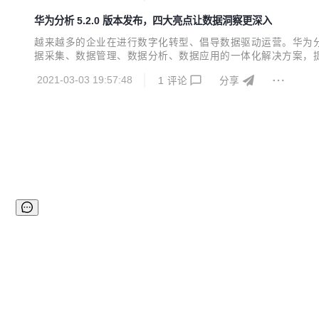
华为分析 5.2.0 版本发布，四大亮点让数据洞察更深入
越来越多的企业在进行数字化转型、倡导数据驱动运营。华为分
据采集、数据管理、数据分析、数据应用的一体化解决方案，提
能升级，智能区分买量用户与自然量用户，支持追踪用户安装来
2021-03-03 19:57:48
1
评论
分享
分析的需求。 一、新增渠道分析，甄别渠道拉新质量 随着移动应