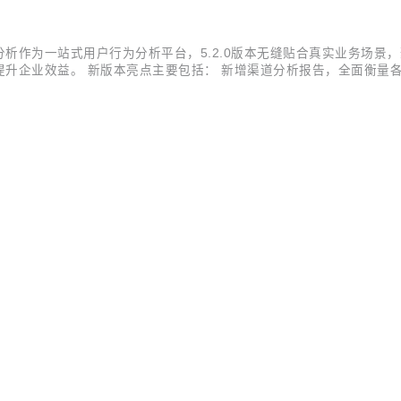
析作为一站式用户行为分析平台，5.2.0版本无缝贴合真实业务场景
升企业效益。 新版本亮点主要包括： 新增渠道分析报告，全面衡量各
源，助力精准拉新。 上线丰富的画像标签，全面支撑用户分层运营与精
用市场的竞...