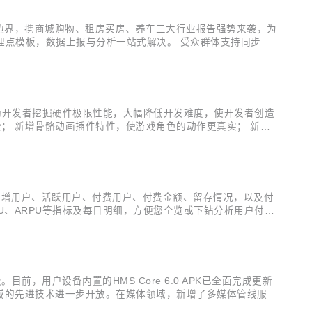
业边界，携商城购物、租房买房、养车三大行业报告强势来袭，为
套埋点模板，数据上报与分析一站式解决。 受众群体支持同步至
。 智能数据接入新增云侧接入能力，支持按需导入自定义用户
展接口，协助开发者挖掘硬件极限性能，大幅降低开发难度，使开发者创造
染； 新增骨骼动画插件特性，使游戏角色的动作更真实； 新增
、低功耗的抗锯齿算法。 详细版本更新说明可查看新特性介绍
量的新增用户、活跃用户、付费用户、付费金额、留存情况，以及付
PU、ARPU等指标及每日明细，方便您全览或下钻分析用户付费
户数、运营活动的实时参与情况等； 受众分析报告增强：支持省份
，用户设备内置的HMS Core 6.0 APK已全面完成更新
势领域的先进技术进一步开放。在媒体领域，新增了多媒体管线服务
图形领域开放了3D建模能力（3D Modeling Kit），为开