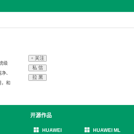
+ 关注
系统级
私 信
纯净、
拉 黑
用，和
开源作品
HUAWEI
HUAWEI ML