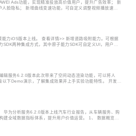
EI Ads功能，实现精准投放高价值用户，提升广告效率； 新
效保护人脸隐私； 新增曲线变速功能，可自定义调整视频播放速
子能力SDK的集成方式，可自定义UI，开发者能根据App需
力iOS版本上线。 查看详情>> 新增道路吸附能力。可根据
力SDK两种集成方式，其中原子能力SDK可自定义UI，用户能
 查看详情>> REST新增划船运动记录； 新增支持加拿大、以
辑服务6.2.0版本此次带来了空间动态渲染功能，可以将人
以下Demo演示，了解集成效果并上手实验功能特性。 开发实
级build.gradle里配置Maven仓地址： buildscript
华为分析服务6.2.0版本上线汽车行业报告，从车辆服务、购
建全域数据指标体系，提升用户价值运营。 1、 数据概览看
体运营情况。同时数据概览看板可视化呈现的两个数据：车型分