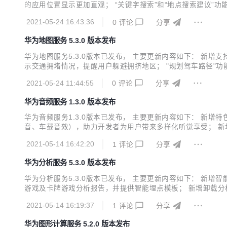
的应用位置显示更加直观； “关键字搜索”和“地点搜索建议
2021-05-24 16:43:36
0
评论
分享
华为地图服务 5.3.0 版本发布
华为地图服务5.3.0版本已发布， 主要更新内容如下： 
示交通拥堵情况，提醒用户躲避拥挤地区； "规划驾车路径"功
可以更丰富的描述该路段是否有阶梯； 新增支持设置Petal Ma
2021-05-24 11:44:55
0
评论
分享
华为音频服务 1.3.0 版本发布
华为音频服务1.3.0版本已发布， 主要更新内容如下： 新
音、车载音效），助力开发者为用户带来多样化听觉享受； 新
2021-05-14 16:42:20
1
评论
分享
华为分析服务 5.3.0 版本发布
华为分析服务5.3.0版本已发布， 主要更新内容如下： 新
游戏及卡牌游戏分析报告，并提供智能埋点模板； 新增卸载分
线“设备价格、当前所在区域、近七天到过的城市、沉默天数”
2021-05-14 16:19:37
1
评论
分享
找最优转化路径。 详细版本更新说明可查看新特性介绍。
华为图形计算服务 5.2.0 版本发布