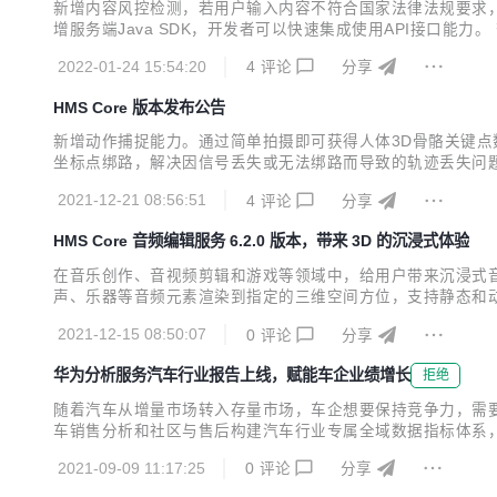
新增内容风控检测，若用户输入内容不符合国家法律法规要求，风
增服务端Java SDK，开发者可以快速集成使用API接口能
度，实现非线性变速； 新增裁剪功能，支持修改图片、视频尺寸
2022-01-24 15:54:20
4
评论
分享
求自定义使用界面。 查看详情>> 提供将拍摄图...
HMS Core 版本发布公告
新增动作捕捉能力。通过简单拍摄即可获得人体3D骨骼关键点数
坐标点绑路，解决因信号丢失或无法绑路而导致的轨迹丢失问题。 
根据个人喜好自定义使用界面； 原子能力SDK新增AI剪辑能力
2021-12-21 08:56:51
4
评论
分享
色列、摩洛哥、梵蒂冈4个国家/地区。 查...
HMS Core 音频编辑服务 6.2.0 版本，带来 3D 的沉浸式体验
在音乐创作、音视频剪辑和游戏等领域中，给用户带来沉浸式音
声、乐器等音频元素渲染到指定的三维空间方位，支持静态和动
战 1. 开发准备 开发者提前准备音乐素材，MP3格式最佳。其他音频格式
2021-12-15 08:50:07
0
评论
分享
{ repo...
华为分析服务汽车行业报告上线，赋能车企业绩增长
拒绝
随着汽车从增量市场转入存量市场，车企想要保持竞争力，需要
车销售分析和社区与售后构建汽车行业专属全域数据指标体系，
板，实时掌握关键运营指标 注册、新增、活跃、付费用户数
2021-09-09 11:17:25
0
评论
分享
布和商城收入，帮助运营人员实时了解APP内车主绑定的车型分