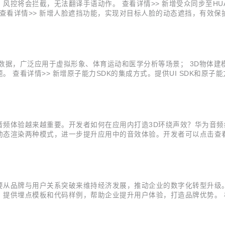
控将会拦截，无法翻译手语动作。 查看详情>> 新增受众同步至HUAW
力。 查看详情>> 新增人脸遮挡功能，实现对目标人脸的动态遮挡，有
。 查看详情>> 新增单麦降噪功能，满足用户个性化使用需求； 新增原
据，广泛应用于虚拟形象、体育运动和医学分析等场景； 3D物体建模能
查看详情>> 新增原子能力SDK的集成方式。提供UI SDK和原子能
，提供人像复活、人物追踪、专属滤镜、AI着色、一键染发5个AI能力。
频体验越来越重要。开发者如何在应用内打造3D环绕声效？华为音频编
态渲染两种模式，进一步提升应用中的音效体验。开发者可以点击查看
请参考“2.4”步骤转换，视频格式请参考“2.5”步骤进行音频提取。 1.1项目
从品牌与用户关系突破来维持经济发展，推动企业的数字化转型升级。 
提供埋点模板和代码样例，帮助企业提升用户体验，打造品牌优势。 构
都是最基本的运营指标，加入数据概览看板，便于运营人员清晰了解整
布现状及营收情况...