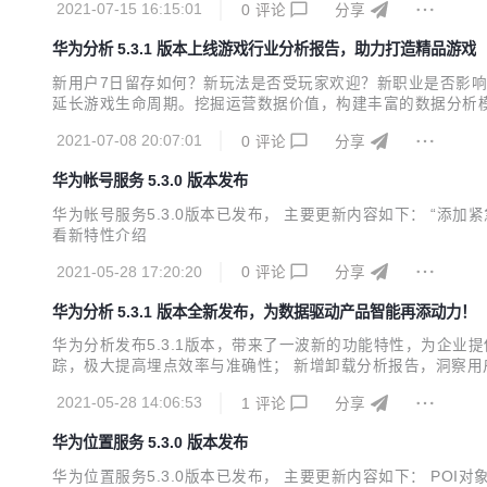
2021-07-15 16:15:01
0
评论
分享
发者提供基于AI...
华为分析 5.3.1 版本上线游戏行业分析报告，助力打造精品游戏
新用户7日留存如何？新玩法是否受玩家欢迎？新职业是否影
延长游戏生命周期。挖掘运营数据价值，构建丰富的数据分析模
业分析报告，提供完整的MMO、卡牌类游戏的指标体系搭建，
2021-07-08 20:07:01
0
评论
分享
人员最关心的数据加入核心指标看板，可以一目了然地掌握游戏当
华为帐号服务 5.3.0 版本发布
华为帐号服务5.3.0版本已发布， 主要更新内容如下： “
看新特性介绍
2021-05-28 17:20:20
0
评论
分享
华为分析 5.3.1 版本全新发布，为数据驱动产品智能再添动力！
华为分析发布5.3.1版本，带来了一波新的功能特性，为企
踪，极大提高埋点效率与准确性； 新增卸载分析报告，洞察用
MMO、卡牌分析报告，并提供智能埋点模板，一站式打通数据
2021-05-28 14:06:53
1
评论
分享
力多维度、深度洞察用户特征与精准营销； 路径分析支持查看特
华为位置服务 5.3.0 版本发布
华为位置服务5.3.0版本已发布， 主要更新内容如下： PO