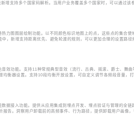
”功能新增支持多个国家码解析。当用户业务覆盖多个国家时，可以通过
新增支持热力图图层绘制功能。以不同颜色标识地图上的点，这些点的集合
能中，新增支持距离优先、避免轮渡的规则，可以更加合理的设置路径规
ps Logo的位置，开发者可以根据需要调整Logo的显示位置。
增特色音效功能。支持11种常规典型音效（流行、古典、摇滚、爵士、舞
增均衡器设置。支持10段均衡开放设置，可自定义调节各频段音量，打
增智能数据接入功能。提供从应用集成到埋点开发、埋点验证与管理的全链
析报告。洞察用户卸载前的高频事件、行为路径，提供卸载用户画像，
等数十个标签，助力洞察用户特征与精准营销； 路径分析支持查看特定