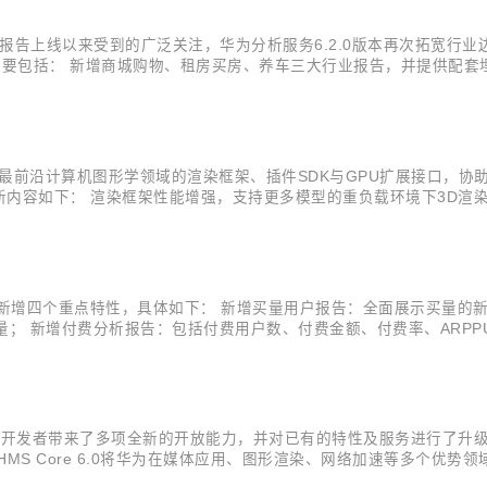
报告上线以来受到的广泛关注，华为分析服务6.2.0版本再次拓宽行
点主要包括： 新增商城购物、租房买房、养车三大行业报告，并提供配
持事件内参数的归因，准确还原各事件参数对目标转化事件的贡献分布
分布卡片，...
CG Kit”）提供最前沿计算机图形学领域的渲染框架、插件SDK与GPU扩
要更新内容如下： 渲染框架性能增强，支持更多模型的重负载环境下3D渲
真、高效的雾渲染能力； 新增TAA抗锯齿插件，提供高性能、高画质
为分析服务新增四个重点特性，具体如下： 新增买量用户报告：全面展示买
质量； 新增付费分析报告：包括付费用户数、付费金额、付费率、ARP
，支持48小时实时流事件对比，可实时查看各渠道、各省份的新增与活跃用
应用开发者带来了多项全新的开放能力，并对已有的特性及服务进行了升级。目前
MS Core 6.0将华为在媒体应用、图形渲染、网络加速等多个优
、声音事件检测等插件，帮助开发者解决音视频应用开发难、功耗压力大的痛点。在