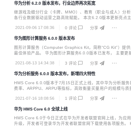
华为分析 6.2.0 版本发布，行业边界再次拓宽
继游戏及细分行业（卡牌、MMO）、教育（职业与成人）分析
各行业数据驱动运营之路高效赋能。 本次6.2.0版本更新亮
华为应用市场活动管理，用户触达更加精准。 事件归因分析支
2021-09-06 17:08:36
0
评论
分享
属性，用户分析更加多样化。 付费分析和买量分析报告新增属性
华为图形计算服务 6.0.0 版本发布
图形计算服务（Computer Graphics Kit，简称“
最佳体验产品。 华为图形计算服务6.0.0版本已发布， 主
流体插件，更接近真实的液体形态； 新增体积雾插件，提供逼
2021-08-13 14:34:38
3
评论
分享
华为分析服务 6.0.0 版本发布，新增四大特性
HMS Core 6.0.0版本于7月15日正式上线，其中华
费率、ARPPU、ARPU等指标，高效衡量买量用户的规模与
情况； 新增实时概览：基于ClickHouse重构实时概览
2021-07-16 18:08:56
1
评论
分享
与城市分布、数据导出功能支持按事件进行筛选...
华为 HMS Core 6.0 全球上线
HMS Core 6.0于今日正式在华为开发者联盟官网上线，为
升级，开发者可登录华为开发者联盟官网下载使用各项服务。 H
（AV Pipeline Kit），通过音视频开发框架及视频超分