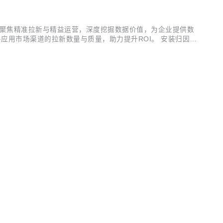
，聚焦精准拉新与精益运营，深度挖掘数据价值，为企业提供数
应用市场渠道的拉新数量与质量，助力提升ROI。 安装归因功
准触达。 新增快应用SDK，满足企业对用户行为跨平台统一