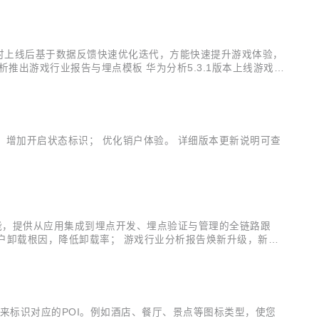
时上线后基于数据反馈快速优化迭代，方能快速提升游戏体验，
出游戏行业报告与埋点模板 华为分析5.3.1版本上线游戏行
系统玩法监控、玩家及付费情况分析。 核心指标看板 将运营
整，增加开启状态标识； 优化销户体验。 详细版本更新说明可查
功能，提供从应用集成到埋点开发、埋点验证与管理的全链路跟
户卸载根因，降低卸载率； 游戏行业分析报告焕新升级，新增
前所在区域、近七天到过的城市、沉默天数”等数十个标签，助
图标来标识对应的POI。例如酒店、餐厅、景点等图标类型，使您