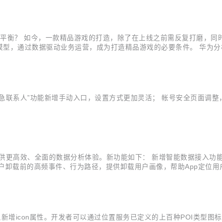
响平衡？ 如今，一款精品游戏的打造，除了在上线之前需反复打磨，同
型，通过数据驱动业务运营，成为打造精品游戏的必要条件。 华为分析推
以及对应的埋点模板和代码样例。报告分为三个部分：核心指标看板、
前的数据表现，...
添加紧急联系人”功能新增手动入口，设置方式更加灵活； 帐号安全页面调
业提供更高效、全面的数据分析体验。新功能如下： 新增智能数据接入
户卸载前的高频事件、行为路径，提供卸载用户画像，帮助App定位用
采集、数据分析与应用环节； 新增画像标签功能，上线“设备价格、当
定起始事件或结...
I对象新增icon属性。开发者可以通过位置服务已定义的上百种POI类型