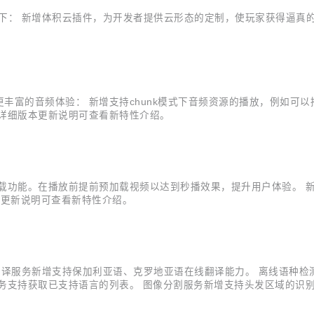
更如下： 新增体积云插件，为开发者提供云形态的定制，使玩家获得逼真
供更丰富的音频体验： 新增支持chunk模式下音频资源的播放，例如可
详细版本更新说明可查看新特性介绍。
播预加载功能。在播放前提前预加载视频以达到秒播效果，提升用户体验。
本更新说明可查看新特性介绍。
文本翻译服务新增支持保加利亚语、克罗地亚语在线翻译能力。 离线语种
务支持获取已支持语言的列表。 图像分割服务新增支持头发区域的识别