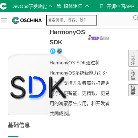
媒体矩阵
DevOps研发效能
开源中国APP
HarmonyOS
SDK
+
关
HarmonyOS SDK通过将
注
私
HarmonyOS系统级能力对外
信
开放，支撑开发者高效打造更
拉
黑
纯净、更智能、更精致、更易
用的鸿蒙原生应用，和开发者
共同成长。
基础信息