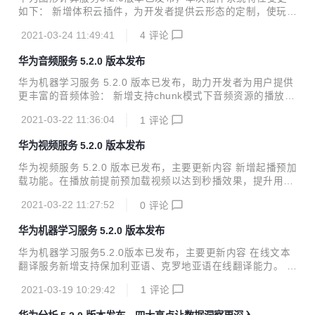
过的城市、沉默天数”等数十个标签，助力洞察用户特征与精
如下： 新增体积云插件，为开发者提供云形态的定制，使玩家
准营销； 路径分析支持查看特定起始事件或结束事件的行为路
获得逼真的渲染结果并在云中进行穿梭。 详细版本更新说明可
径，了解用户的App使用习惯，寻找最优转化路径。 详细版本
2021-03-24 11:49:41
4
评论
查看新特性介绍。
更新说明可查看新特性介绍。
华为音频服务 5.2.0 版本发布
华为机器学习服务 5.2.0 版本已发布，助力开发者为用户提供
更丰富的音频体验： 新增支持chunk模式下音频资源的播放，
例如可以播放网盘在线资源内的音频文件。 新增支持播放打包
2021-03-22 11:36:04
1
评论
在APK内的音频文件，可广泛应用于播放特殊音效、背景音乐
等场景。 详细版本更新说明可查看新特性介绍。
华为视频服务 5.2.0 版本发布
华为视频服务 5.2.0 版本已发布，主要更新内容 新增起播预加
载功能。在播放前提前预加载视频以达到秒播效果，提升用户
体验。 新增直播功能。支持支持低延时直播视频播放，可广泛
2021-03-22 11:27:52
0
评论
应用于教育等直播领域。 支持视频内嵌多音轨、多字幕切换。
详细版本更新说明可查看新特性介绍。
华为机器学习服务 5.2.0 版本发布
华为机器学习服务5.2.0版本已发布，主要更新内容 在线文本
翻译服务新增支持保加利亚语、克罗地亚语在线翻译能力。 离
线语种检测服务新增支持波斯语、拉脱维亚语、高棉语离线语
2021-03-19 10:29:42
1
评论
种检测能力。 实时语音识别服务、音频文件转写服务、实时语
音转写服务支持获取已支持语言的列表。 图像分割服务新增支