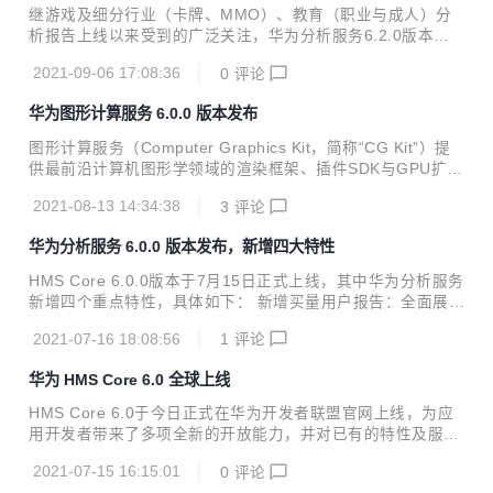
营。 1、 数据概览看板，实时掌握关键运营指标 注册、新
继游戏及细分行业（卡牌、MMO）、教育（职业与成人）分
增、活跃、付费用户数都是最基本的运营指标，加入数据概览
析报告上线以来受到的广泛关注，华为分析服务6.2.0版本再
看板，便于运营人员清晰了解整体运营情况。同时数据概览看
次拓宽行业边界，携商城购物、租房买房、养车三大行业报告
板可视化呈现的两个数据：车型分布和商城收入，帮助运营人
2021-09-06 17:08:36
0
评论
强势来袭，为各行业数据驱动运营之路高效赋能。 本次6.2.0
员实时了解APP内车主绑定的车型分布现状及营收情况...
版本更新亮点主要包括： 新增商城购物、租房买房、养车三大
华为图形计算服务 6.0.0 版本发布
行业报告，并提供配套埋点模板，数据上报与分析一站式解
决。 受众群体支持同步至华为应用市场活动管理，用户触达更
图形计算服务（Computer Graphics Kit，简称“CG Kit”）提
加精准。 事件归因分析支持事件内参数的归因，准确还原各事
供最前沿计算机图形学领域的渲染框架、插件SDK与GPU扩展
件参数对目标转化事件的贡献分布。 智能数据接入新增云侧接
接口，协助开发者挖掘硬件极限性能，大幅降低开发难度，使
入能力，支持按需导入自定义用户属性，用户分析更加多样
2021-08-13 14:34:38
3
评论
开发者创造最佳体验产品。 华为图形计算服务6.0.0版本已发
化。 付费分析和买量分析报告新增属性分布卡片，...
布， 主要更新内容如下： 渲染框架性能增强，支持更多模型
华为分析服务 6.0.0 版本发布，新增四大特性
的重负载环境下3D渲染； 新增骨骼动画插件特性，使游戏角
色的动作更真实； 新增流体插件，更接近真实的液体形态；
HMS Core 6.0.0版本于7月15日正式上线，其中华为分析服务
新增体积雾插件，提供逼真、高效的雾渲染能力； 新增TAA抗
新增四个重点特性，具体如下： 新增买量用户报告：全面展示
锯齿插件，提供高性能、高画质、低功耗的抗锯齿算法。 详细
买量的新增用户、活跃用户、付费用户、付费金额、留存情
版本更新说明可查看新特性介绍
2021-07-16 18:08:56
1
评论
况，以及付费率、ARPPU、ARPU等指标，高效衡量买量用户
的规模与质量； 新增付费分析报告：包括付费用户数、付费金
华为 HMS Core 6.0 全球上线
额、付费率、ARPPU、ARPU等指标及每日明细，方便您全览
或下钻分析用户付费情况； 新增实时概览：基于ClickHouse
HMS Core 6.0于今日正式在华为开发者联盟官网上线，为应
重构实时概览，支持48小时实时流事件对比，可实时查看各渠
用开发者带来了多项全新的开放能力，并对已有的特性及服务
道、各省份的新增与活跃用户数、运营活动的实时参与情况
进行了升级。目前，用户设备内置的HMS Core 6.0 APK已全
等； 受众分析报告增强：支持省份与城市分布、数据导出功能
2021-07-15 16:15:01
0
评论
面完成更新升级，开发者可登录华为开发者联盟官网下载使用
支持按事件进行筛选...