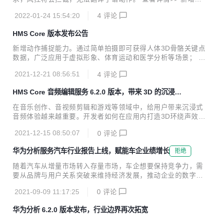
众同步至HUAWEI Ads功能，实现精准投放高价值用户，提升
2022-01-24 15:54:20
4
评论
广告效率； 新增服务端Java SDK，开发者可以快速集成使用
API接口能力。 查看详情>> 新增人脸遮挡功能，实现对目标
HMS Core 版本发布公告
人脸的动态遮挡，有效保护人脸隐私； 新增曲线变速功能，可
自定义调整视频播放速度，实现非线性变速； 新增裁剪功能，
新增动作捕捉能力。通过简单拍摄即可获得人体3D骨骼关键点
支持修改图片、视频尺寸。 查看详情>> 新增单麦降噪功能，
数据，广泛应用于虚拟形象、体育运动和医学分析等场景； 3
满足用户个性化使用需求； 新增原子能力SDK的集成方式，
D物体建模能力iOS版本上线。 查看详情>> 新增道路吸附能
可自定义UI，开发者能根据App需求自定义使用界面。 查看详
2021-12-21 08:56:51
4
评论
力。可根据坐标点绑路，解决因信号丢失或无法绑路而导致的
情>> 提供将拍摄图...
轨迹丢失问题。 查看详情>> 新增原子能力SDK的集成方式。
HMS Core 音频编辑服务 6.2.0 版本，带来 3D 的沉浸式
提供UI SDK和原子能力SDK两种集成方式，其中原子能力SD
体验
K可自定义UI，用户能根据个人喜好自定义使用界面； 原子能
在音乐创作、音视频剪辑和游戏等领域中，给用户带来沉浸式
力SDK新增AI剪辑能力，提供人像复活、人物追踪、专属滤
音频体验越来越重要。开发者如何在应用内打造3D环绕声效？
镜、AI着色、一键染发5个AI能力。 查看详情>> REST新增划
华为音频编辑服务6.2.0版本此次带来了空间动态渲染功能，
船运动记录； 新增支持加拿大、以色列、摩洛哥、梵蒂冈4个
2021-12-15 08:50:07
0
评论
可以将人声、乐器等音频元素渲染到指定的三维空间方位，支
国家/地区。 查...
持静态和动态渲染两种模式，进一步提升应用中的音效体验。
华为分析服务汽车行业报告上线，赋能车企业绩增长
拒绝
开发者可以点击查看以下Demo演示，了解集成效果并上手实
验功能特性。 开发实战 1. 开发准备 开发者提前准备音乐素
随着汽车从增量市场转入存量市场，车企想要保持竞争力，需
材，MP3格式最佳。其他音频格式请参考“2.4”步骤转换，视
要从品牌与用户关系突破来维持经济发展，推动企业的数字化
频格式请参考“2.5”步骤进行音频提取。 1.1项目级build.gradl
转型升级。 华为分析服务6.2.0版本上线汽车行业报告，从车
e里配置Maven仓地址： buildscript { repo...
2021-09-09 11:17:25
0
评论
辆服务、购车销售分析和社区与售后构建汽车行业专属全域数
据指标体系，提供埋点模板和代码样例，帮助企业提升用户体
华为分析 6.2.0 版本发布，行业边界再次拓宽
验，打造品牌优势。 构建全域数据指标体系，提升用户价值运