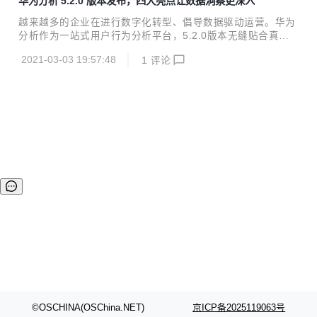
华为分析 5.2.0 版本发布，四大亮点让数据洞察更深入
持头发区域的识别。 详细版本更新说明可查看新特性介绍
越来越多的企业在进行数字化转型、倡导数据驱动运营。华为
分析作为一站式用户行为分析平台，5.2.0版本无缝贴合真实
业务场景，聚焦精准拉新与精益运营，深度挖掘数据价值，为
2021-03-03 19:57:48
1
评论
企业提供数据采集、数据管理、数据分析、数据应用的一体化
解决方案，提升企业效益。 新版本亮点主要包括： 新增渠道
分析报告，全面衡量各应用市场渠道的拉新数量与质量，助力
提升ROI。 安装归因功能升级，智能区分买量用户与自然量用
户，支持追踪用户安装来源，助力精准拉新。 上线丰富的画像
标签，全面支撑用户分层运营与精准触达。 新增快应用SD
K，满足企业对用户行为跨平台统一分析的需求。 一、新增渠
道分析，甄别渠道拉新质量 随着移动应用市场的竞...
©OSCHINA(OSChina.NET)
京ICP备2025119063号