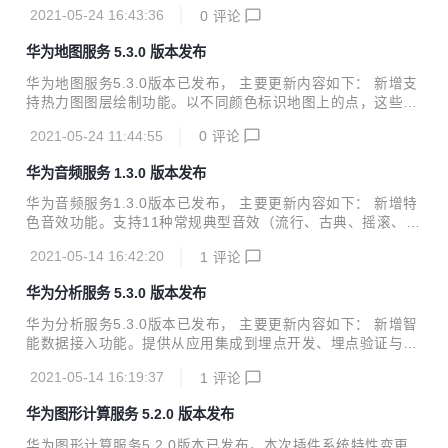
OI类型图标来标识对应的POI。例如酒店、餐厅、景点等图标
市、沉默天数”等数十个标签，助力多维度、深度洞察用户特
2021-05-24 16:43:36
0
评论
类型，使您的应用位置显示更加直观； “关键字搜索”和“地点
征与精准营销； 路径分析支持查看特定起始事件或结...
搜索建议”功能新增支持多个国家码解析。当用户业务覆盖多
华为地图服务 5.3.0 版本发布
个国家时，可以通过该参数设置，来实现搜索特定区域或国家
的地点。
华为地图服务5.3.0版本已发布， 主要更新内容如下： 新增支
持热力图图层绘制功能。以不同颜色标识地图上的点，这些点
的集合使地图该区域以高亮的形式呈现。例如，您可以通过热
2021-05-24 11:44:55
0
评论
力图功能展示交通拥堵情况，提醒用户躲避拥挤地区； "规划
驾车路径"功能中，新增支持距离优先、避免轮渡的规则，可
华为音频服务 1.3.0 版本发布
以更加合理的设置路径规划方案； 路径规划请求响应结果中，
Route属性新增字段，可以更丰富的描述该路段是否有阶梯；
华为音频服务1.3.0版本已发布， 主要更新内容如下： 新增特
新增支持设置Petal Maps Logo的位置，开发者可以根据需要
色音效功能。支持11种常规典型音效（流行、古典、摇滚、爵
调整Logo的显示位置。
士、舞曲等）和5种高级音效（绝美人声、空灵轻音、3D旋
2021-05-14 16:42:20
1
评论
转、超重低音、车载音效），助力开发者为用户带来多样化听
觉享受； 新增均衡器设置。支持10段均衡开放设置，可自定
华为分析服务 5.3.0 版本发布
义调节各频段音量，打造用户专属音效。 详细版本更新说明可
查看新特性介绍。
华为分析服务5.3.0版本已发布， 主要更新内容如下： 新增智
能数据接入功能。提供从应用集成到埋点开发、埋点验证与管
理的全链路跟踪，提高埋点效率与准确性； 游戏行业分析报告
2021-05-14 16:19:37
1
评论
新增MMO游戏及卡牌游戏分析报告，并提供智能埋点模板；
新增卸载分析报告。洞察用户卸载前的高频事件、行为路径，
华为图形计算服务 5.2.0 版本发布
提供卸载用户画像，帮助定位用户卸载根因，降低卸载率； 画
像标签功能增强。上线“设备价格、当前所在区域、近七天到
华为图形计算服务5.2.0版本已发布，本次插件系统特性变更