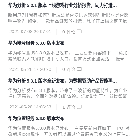
各项服务。 HMS Core 6.0将华为在媒体应用、图形渲染、网
华为分析 5.3.1 版本上线游戏行业分析报告，助力打造精
络加速等多个优势领域的先进技术进一步开放。在媒体领域，
品游戏
新增了多媒体管线服务（AV Pipeline Kit），通过音视频开发
新用户7日留存如何？新玩法是否受玩家欢迎？新职业是否影
框架及视频超分、声音事件检测等插件，帮助开发者解决音视
响平衡？ 如今，一款精品游戏的打造，除了在上线之前需反复
频应用开发难、功耗压力大的痛点。在图形领域开放了3D建模
打磨，同时上线后基于数据反馈快速优化迭代，方能快速提升
能力（3D Modeling Kit），为开发者提供基于AI...
2021-07-08 20:07:01
0
评论
游戏体验，延长游戏生命周期。挖掘运营数据价值，构建丰富
的数据分析模型，通过数据驱动业务运营，成为打造精品游戏
华为帐号服务 5.3.0 版本发布
的必要条件。 华为分析推出游戏行业报告与埋点模板 华为分
析5.3.1版本上线游戏行业分析报告，提供完整的MMO、卡牌
华为帐号服务5.3.0版本已发布， 主要更新内容如下： “添加
类游戏的指标体系搭建，以及对应的埋点模板和代码样例。报
紧急联系人”功能新增手动入口，设置方式更加灵活； 帐号安
告分为三个部分：核心指标看板、系统玩法监控、玩家及付费
全页面调整，增加开启状态标识； 优化销户体验。 详细版本
情况分析。 核心指标看板 将运营人员最关心的数据加入核心
2021-05-28 17:20:20
0
评论
更新说明可查看新特性介绍
指标看板，可以一目了然地掌握游戏当前的数据表现，...
华为分析 5.3.1 版本全新发布，为数据驱动产品智能再添
动力！
华为分析发布5.3.1版本，带来了一波新的功能特性，为企业
提供更高效、全面的数据分析体验。新功能如下： 新增智能数
据接入功能，提供从应用集成到埋点开发、埋点验证与管理的
2021-05-28 14:06:53
1
评论
全链路跟踪，极大提高埋点效率与准确性； 新增卸载分析报
告，洞察用户卸载前的高频事件、行为路径，提供卸载用户画
华为位置服务 5.3.0 版本发布
像，帮助App定位用户卸载根因，降低卸载率； 游戏行业分析
报告焕新升级，新增MMO、卡牌分析报告，并提供智能埋点
华为位置服务5.3.0版本已发布， 主要更新内容如下： POI对
模板，一站式打通数据采集、数据分析与应用环节； 新增画像
象新增icon属性。开发者可以通过位置服务已定义的上百种P
标签功能，上线“设备价格、当前所在区域、近七天到过的城